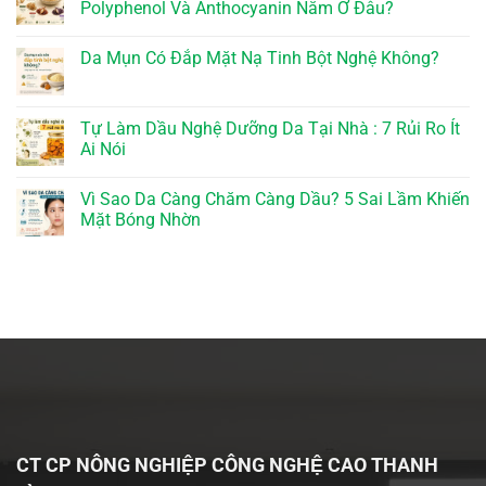
Polyphenol Và Anthocyanin Nằm Ở Đâu?
Da Mụn Có Đắp Mặt Nạ Tinh Bột Nghệ Không?
Tự Làm Dầu Nghệ Dưỡng Da Tại Nhà : 7 Rủi Ro Ít
Ai Nói
Vì Sao Da Càng Chăm Càng Dầu? 5 Sai Lầm Khiến
Mặt Bóng Nhờn
CT CP NÔNG NGHIỆP CÔNG NGHỆ CAO THANH