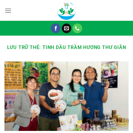
Chuyển
đến
nội
dung
LƯU TRỮ THẺ:
TINH DẦU TRẦM HƯƠNG THƯ GIÃN