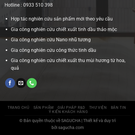
Hotline : 0933 510 398
Hợp tác nghiên cứu sản phẩm mới theo yêu cầu
Gia công nghiên cứu chiết xuất tinh dầu thảo mộc
Gia công nghiên cứu Nano nhũ tương
Gia công nghiên cứu công thức tinh dầu
Gia công nghiên cứu chiết xuất thu mùi hương từ hoa,
quả
TRANG CHỦ
SẢN PHẨM
GIẢI PHÁP R&D
THƯ VIỆN
BẢN TIN
Ý KIẾN KHÁCH HÀNG
© Bản quyền thuộc về SAGUCHA | Thiết kế và duy trì
bởi sagucha.com