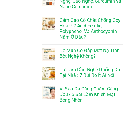
Nghệ, Cao Nghệ, Curcumin và
Nano Curcumin
Cám Gạo Có Chất Chống Oxy
Hóa Gì? Acid Ferulic,
Polyphenol Và Anthocyanin
Nằm Ở Đâu?
Da Mụn Có Đắp Mặt Nạ Tinh
Bột Nghệ Không?
Tự Làm Dầu Nghệ Dưỡng Da
Tại Nhà : 7 Rủi Ro Ít Ai Nói
Vì Sao Da Càng Chăm Càng
Dầu? 5 Sai Lầm Khiến Mặt
Bóng Nhờn