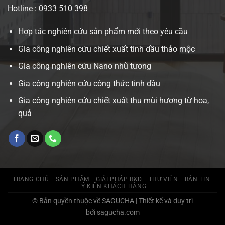
Hotline : 0933 510 398
Hợp tác nghiên cứu sản phẩm mới theo yêu cầu
Gia công nghiên cứu chiết xuất tinh dầu thảo mộc
Gia công nghiên cứu Nano nhũ tương
Gia công nghiên cứu công thức tinh dầu
Gia công nghiên cứu chiết xuất thu mùi hương từ hoa,
quả
TRANG CHỦ
SẢN PHẨM
GIẢI PHÁP R&D
THƯ VIỆN
BẢN TIN
Ý KIẾN KHÁCH HÀNG
© Bản quyền thuộc về SAGUCHA | Thiết kế và duy trì
bởi sagucha.com