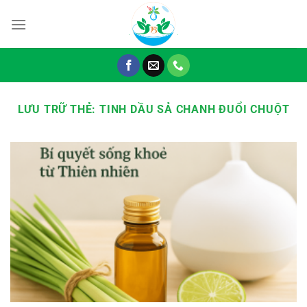
Chuyển
đến
nội
dung
LƯU TRỮ THẺ:
TINH DẦU SẢ CHANH ĐUỔI CHUỘT