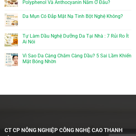
Polyphenol Và Anthocyanin Nằm Ở Đâu?
Da Mụn Có Đắp Mặt Nạ Tinh Bột Nghệ Không?
Tự Làm Dầu Nghệ Dưỡng Da Tại Nhà : 7 Rủi Ro Ít
Ai Nói
Vì Sao Da Càng Chăm Càng Dầu? 5 Sai Lầm Khiến
Mặt Bóng Nhờn
CT CP NÔNG NGHIỆP CÔNG NGHỆ CAO THANH