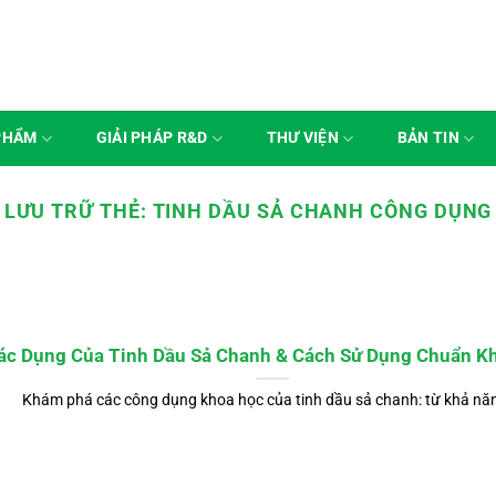
PHẨM
GIẢI PHÁP R&D
THƯ VIỆN
BẢN TIN
LƯU TRỮ THẺ:
TINH DẦU SẢ CHANH CÔNG DỤNG
ác Dụng Của Tinh Dầu Sả Chanh & Cách Sử Dụng Chuẩn K
Khám phá các công dụng khoa học của tinh dầu sả chanh: từ khả năn