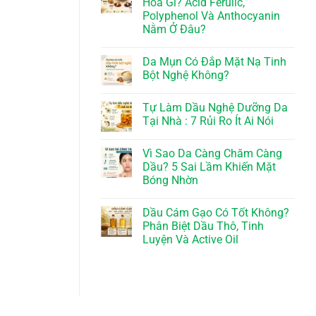
Hóa Gì? Acid Ferulic,
Polyphenol Và Anthocyanin
Nằm Ở Đâu?
Da Mụn Có Đắp Mặt Nạ Tinh
Bột Nghệ Không?
Tự Làm Dầu Nghệ Dưỡng Da
Tại Nhà : 7 Rủi Ro Ít Ai Nói
Vì Sao Da Càng Chăm Càng
Dầu? 5 Sai Lầm Khiến Mặt
Bóng Nhờn
Dầu Cám Gạo Có Tốt Không?
Phân Biệt Dầu Thô, Tinh
Luyện Và Active Oil