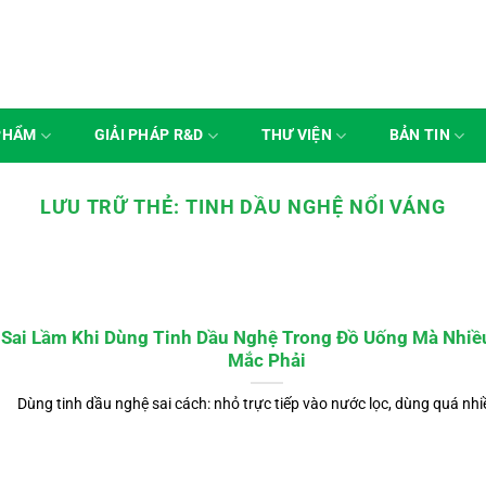
PHẨM
GIẢI PHÁP R&D
THƯ VIỆN
BẢN TIN
LƯU TRỮ THẺ:
TINH DẦU NGHỆ NỔI VÁNG
 Sai Lầm Khi Dùng Tinh Dầu Nghệ Trong Đồ Uống Mà Nhiề
Mắc Phải
Dùng tinh dầu nghệ sai cách: nhỏ trực tiếp vào nước lọc, dùng quá nhiề