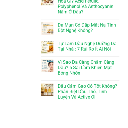
Hóa Gì? Acid Ferulic,
Polyphenol Và Anthocyanin
Nằm Ở Đâu?
Da Mụn Có Đắp Mặt Nạ Tinh
Bột Nghệ Không?
Tự Làm Dầu Nghệ Dưỡng Da
Tại Nhà : 7 Rủi Ro Ít Ai Nói
Vì Sao Da Càng Chăm Càng
Dầu? 5 Sai Lầm Khiến Mặt
Bóng Nhờn
Dầu Cám Gạo Có Tốt Không?
Phân Biệt Dầu Thô, Tinh
Luyện Và Active Oil