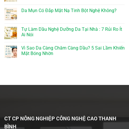
Da Mụn Có Đắp Mặt Nạ Tinh Bột Nghệ Không?
Tự Làm Dầu Nghệ Dưỡng Da Tại Nhà : 7 Rủi Ro Ít
Ai Nói
Vì Sao Da Càng Chăm Càng Dầu? 5 Sai Lầm Khiến
Mặt Bóng Nhờn
CT CP NÔNG NGHIỆP CÔNG NGHỆ CAO THANH
BÌNH