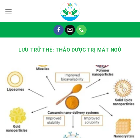
Chuyển
đến
nội
dung
LƯU TRỮ THẺ:
THẢO DƯỢC TRỊ MẤT NGỦ