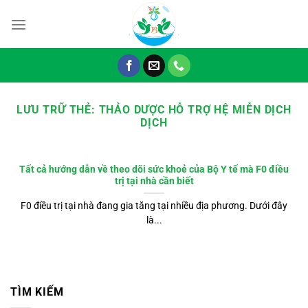
Chuyển
đến
nội
dung
LƯU TRỮ THẺ:
THẢO DƯỢC HỖ TRỢ HỆ MIỄN DỊCH
DỊCH
Tất cả hướng dẫn về theo dõi sức khoẻ của Bộ Y tế mà F0 điều
trị tại nhà cần biết
F0 điều trị tại nhà đang gia tăng tại nhiều địa phương. Dưới đây
là...
TÌM KIẾM