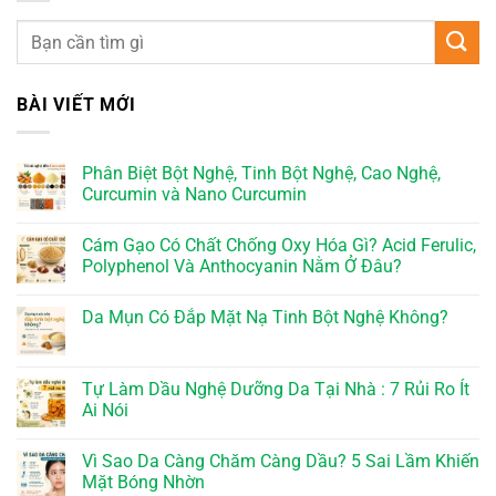
BÀI VIẾT MỚI
Phân Biệt Bột Nghệ, Tinh Bột Nghệ, Cao Nghệ,
Curcumin và Nano Curcumin
Cám Gạo Có Chất Chống Oxy Hóa Gì? Acid Ferulic,
Polyphenol Và Anthocyanin Nằm Ở Đâu?
Da Mụn Có Đắp Mặt Nạ Tinh Bột Nghệ Không?
Tự Làm Dầu Nghệ Dưỡng Da Tại Nhà : 7 Rủi Ro Ít
Ai Nói
Vì Sao Da Càng Chăm Càng Dầu? 5 Sai Lầm Khiến
Mặt Bóng Nhờn