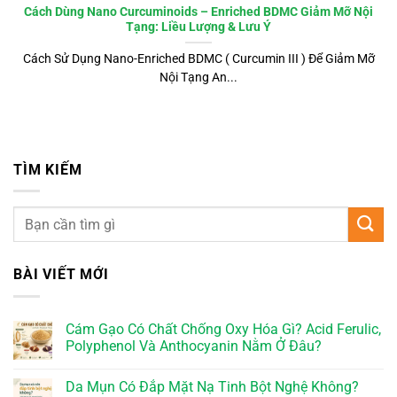
Cách Dùng Nano Curcuminoids – Enriched BDMC Giảm Mỡ Nội
Tạng: Liều Lượng & Lưu Ý
Cách Sử Dụng Nano-Enriched BDMC ( Curcumin III ) Để Giảm Mỡ
Nội Tạng An...
TÌM KIẾM
BÀI VIẾT MỚI
Cám Gạo Có Chất Chống Oxy Hóa Gì? Acid Ferulic,
Polyphenol Và Anthocyanin Nằm Ở Đâu?
Da Mụn Có Đắp Mặt Nạ Tinh Bột Nghệ Không?