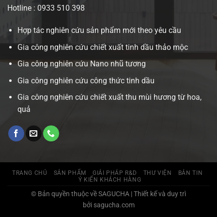
Hotline : 0933 510 398
Hợp tác nghiên cứu sản phẩm mới theo yêu cầu
Gia công nghiên cứu chiết xuất tinh dầu thảo mộc
Gia công nghiên cứu Nano nhũ tương
Gia công nghiên cứu công thức tinh dầu
Gia công nghiên cứu chiết xuất thu mùi hương từ hoa,
quả
TRANG CHỦ
SẢN PHẨM
GIẢI PHÁP R&D
THƯ VIỆN
BẢN TIN
Ý KIẾN KHÁCH HÀNG
© Bản quyền thuộc về SAGUCHA | Thiết kế và duy trì
bởi sagucha.com