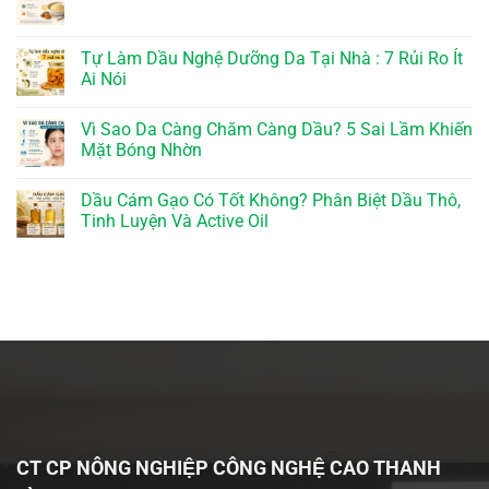
Tự Làm Dầu Nghệ Dưỡng Da Tại Nhà : 7 Rủi Ro Ít
Ai Nói
Vì Sao Da Càng Chăm Càng Dầu? 5 Sai Lầm Khiến
Mặt Bóng Nhờn
Dầu Cám Gạo Có Tốt Không? Phân Biệt Dầu Thô,
Tinh Luyện Và Active Oil
CT CP NÔNG NGHIỆP CÔNG NGHỆ CAO THANH