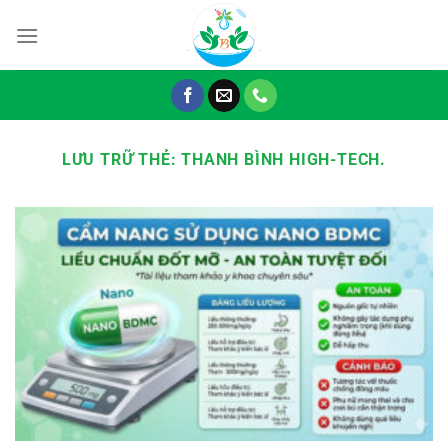
Chuyển
đến
nội
dung
LƯU TRỮ THẺ:
THANH BÌNH HIGH-TECH.