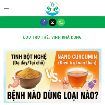
Chuyển
đến
nội
dung
LƯU TRỮ THẺ:
SINH KHẢ DỤNG