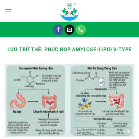
Chuyển
đến
nội
dung
LƯU TRỮ THẺ:
PHỨC HỢP AMYLOSE-LIPID V-TYPE