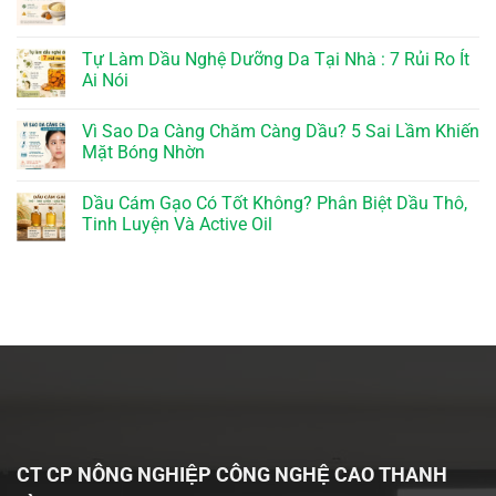
Tự Làm Dầu Nghệ Dưỡng Da Tại Nhà : 7 Rủi Ro Ít
Ai Nói
Vì Sao Da Càng Chăm Càng Dầu? 5 Sai Lầm Khiến
Mặt Bóng Nhờn
Dầu Cám Gạo Có Tốt Không? Phân Biệt Dầu Thô,
Tinh Luyện Và Active Oil
CT CP NÔNG NGHIỆP CÔNG NGHỆ CAO THANH