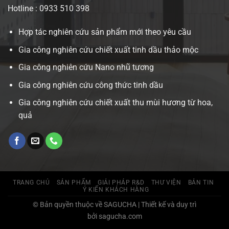
Hotline : 0933 510 398
Hợp tác nghiên cứu sản phẩm mới theo yêu cầu
Gia công nghiên cứu chiết xuất tinh dầu thảo mộc
Gia công nghiên cứu Nano nhũ tương
Gia công nghiên cứu công thức tinh dầu
Gia công nghiên cứu chiết xuất thu mùi hương từ hoa,
quả
TRANG CHỦ
SẢN PHẨM
GIẢI PHÁP R&D
THƯ VIỆN
BẢN TIN
Ý KIẾN KHÁCH HÀNG
© Bản quyền thuộc về SAGUCHA | Thiết kế và duy trì
bởi sagucha.com