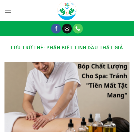
Chuyển
đến
nội
dung
LƯU TRỮ THẺ:
PHÂN BIỆT TINH DẦU THẬT GIẢ