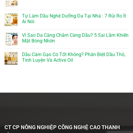
Tự Làm Dầu Nghệ Dưỡng Da Tại Nhà : 7 Rủi Ro Ít
Ai Nói
Vì Sao Da Càng Chăm Càng Dầu? 5 Sai Lầm Khiến
Mặt Bóng Nhờn
Dầu Cám Gạo Có Tốt Không? Phân Biệt Dầu Thô,
Tinh Luyện Và Active Oil
CT CP NÔNG NGHIỆP CÔNG NGHỆ CAO THANH