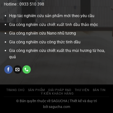
Hotline : 0933 510 398
Hợp tác nghiên cứu sản phẩm mới theo yêu cầu
Gia công nghiên cứu chiết xuất tinh dầu thảo mộc
Gia công nghiên cứu Nano nhũ tương
Gia công nghiên cứu công thức tinh dầu
Gia công nghiên cứu chiết xuất thu mùi hương từ hoa,
quả
TRANG CHỦ
SẢN PHẨM
GIẢI PHÁP R&D
THƯ VIỆN
BẢN TIN
Ý KIẾN KHÁCH HÀNG
© Bản quyền thuộc về SAGUCHA | Thiết kế và duy trì
bởi sagucha.com