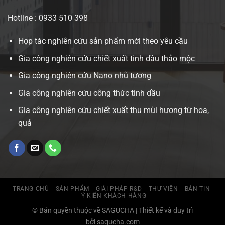
Hotline : 0933 510 398
Hợp tác nghiên cứu sản phẩm mới theo yêu cầu
Gia công nghiên cứu chiết xuất tinh dầu thảo mộc
Gia công nghiên cứu Nano nhũ tương
Gia công nghiên cứu công thức tinh dầu
Gia công nghiên cứu chiết xuất thu mùi hương từ hoa,
quả
TRANG CHỦ
SẢN PHẨM
GIẢI PHÁP R&D
THƯ VIỆN
BẢN TIN
Ý KIẾN KHÁCH HÀNG
© Bản quyền thuộc về SAGUCHA | Thiết kế và duy trì
bởi sagucha.com