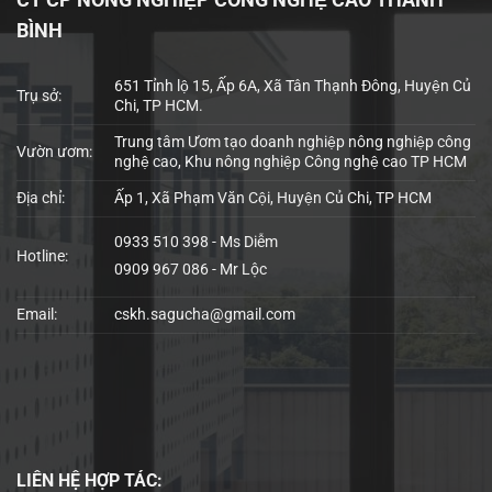
BÌNH
651 Tỉnh lộ 15, Ấp 6A, Xã Tân Thạnh Đông, Huyện Củ
Trụ sở:
Chi, TP HCM.
Trung tâm Ươm tạo doanh nghiệp nông nghiệp công
Vườn ươm:
nghệ cao, Khu nông nghiệp Công nghệ cao TP HCM
Địa chỉ:
Ấp 1, Xã Phạm Văn Cội, Huyện Củ Chi, TP HCM
0933 510 398 - Ms Diễm
Hotline:
0909 967 086 - Mr Lộc
Email:
cskh.sagucha@gmail.com
LIÊN HỆ
HỢP TÁC: