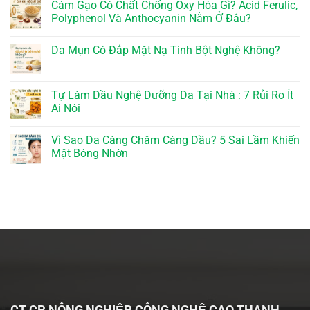
Cám Gạo Có Chất Chống Oxy Hóa Gì? Acid Ferulic,
Polyphenol Và Anthocyanin Nằm Ở Đâu?
Da Mụn Có Đắp Mặt Nạ Tinh Bột Nghệ Không?
Tự Làm Dầu Nghệ Dưỡng Da Tại Nhà : 7 Rủi Ro Ít
Ai Nói
Vì Sao Da Càng Chăm Càng Dầu? 5 Sai Lầm Khiến
Mặt Bóng Nhờn
CT CP NÔNG NGHIỆP CÔNG NGHỆ CAO THANH