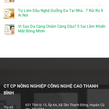
Tự Làm Dầu Nghệ Dưỡng Da Tại Nhà : 7 Rủi Ro Ít
Ai Nói
Vì Sao Da Càng Chăm Càng Dầu? 5 Sai Lầm Khiến
Mặt Bóng Nhờn
CT CP NÔNG NGHIỆP CÔNG NGHỆ CAO THANH
BÌNH
651 Tỉnh lộ 15, Ấp 6A, Xã Tân Thạnh Đông, Huyện Củ
Trụ sở: