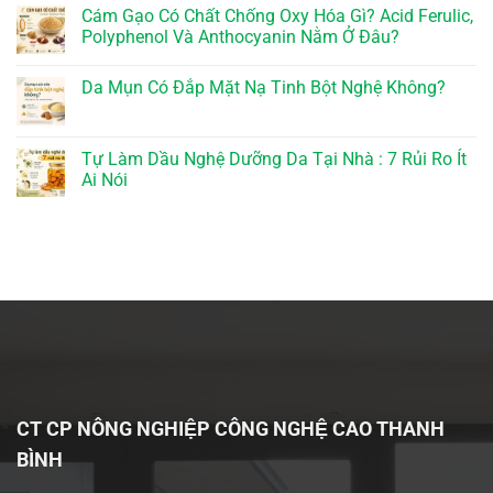
Cám Gạo Có Chất Chống Oxy Hóa Gì? Acid Ferulic,
Polyphenol Và Anthocyanin Nằm Ở Đâu?
Da Mụn Có Đắp Mặt Nạ Tinh Bột Nghệ Không?
Tự Làm Dầu Nghệ Dưỡng Da Tại Nhà : 7 Rủi Ro Ít
Ai Nói
CT CP NÔNG NGHIỆP CÔNG NGHỆ CAO THANH
BÌNH