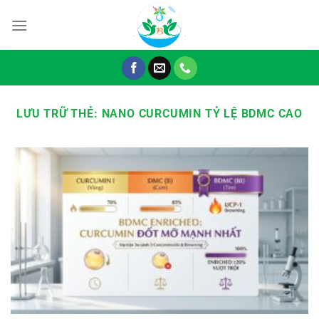
Chuyển
đến
nội
dung
LƯU TRỮ THẺ:
NANO CURCUMIN TỶ LỆ BDMC CAO