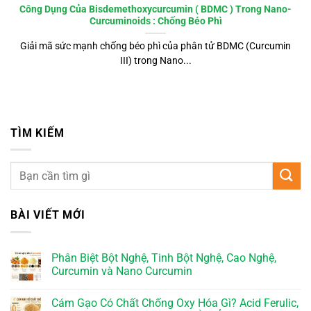
Công Dụng Của Bisdemethoxycurcumin ( BDMC ) Trong Nano-
Curcuminoids : Chống Béo Phì
Giải mã sức mạnh chống béo phì của phân tử BDMC (Curcumin
III) trong Nano...
TÌM KIẾM
BÀI VIẾT MỚI
Phân Biệt Bột Nghệ, Tinh Bột Nghệ, Cao Nghệ,
Curcumin và Nano Curcumin
Cám Gạo Có Chất Chống Oxy Hóa Gì? Acid Ferulic,