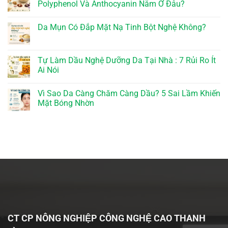
Polyphenol Và Anthocyanin Nằm Ở Đâu?
Da Mụn Có Đắp Mặt Nạ Tinh Bột Nghệ Không?
Tự Làm Dầu Nghệ Dưỡng Da Tại Nhà : 7 Rủi Ro Ít
Ai Nói
Vì Sao Da Càng Chăm Càng Dầu? 5 Sai Lầm Khiến
Mặt Bóng Nhờn
CT CP NÔNG NGHIỆP CÔNG NGHỆ CAO THANH