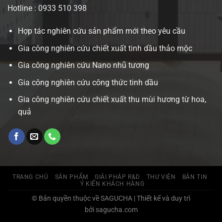
Hotline : 0933 510 398
Hợp tác nghiên cứu sản phẩm mới theo yêu cầu
Gia công nghiên cứu chiết xuất tinh dầu thảo mộc
Gia công nghiên cứu Nano nhũ tương
Gia công nghiên cứu công thức tinh dầu
Gia công nghiên cứu chiết xuất thu mùi hương từ hoa,
quả
TRANG CHỦ
SẢN PHẨM
GIẢI PHÁP R&D
THƯ VIỆN
BẢN TIN
Ý KIẾN KHÁCH HÀNG
© Bản quyền thuộc về SAGUCHA | Thiết kế và duy trì
bởi sagucha.com