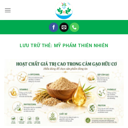
Chuyển
đến
nội
dung
LƯU TRỮ THẺ:
MỸ PHẨM THIÊN NHIÊN