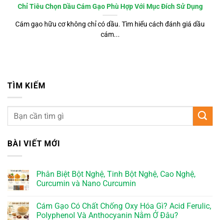
Chỉ Tiêu Chọn Dầu Cám Gạo Phù Hợp Với Mục Đích Sử Dụng
Cám gạo hữu cơ không chỉ có dầu. Tìm hiểu cách đánh giá dầu
cám...
TÌM KIẾM
BÀI VIẾT MỚI
Phân Biệt Bột Nghệ, Tinh Bột Nghệ, Cao Nghệ,
Curcumin và Nano Curcumin
Cám Gạo Có Chất Chống Oxy Hóa Gì? Acid Ferulic,
Polyphenol Và Anthocyanin Nằm Ở Đâu?