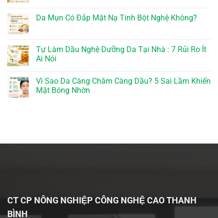
Da Mụn Có Đắp Mặt Nạ Tinh Bột Nghệ Không?
Tự Làm Dầu Nghệ Dưỡng Da Tại Nhà : 7 Rủi Ro Ít
Ai Nói
Vì Sao Da Càng Chăm Càng Dầu? 5 Sai Lầm Khiến
Mặt Bóng Nhờn
CT CP NÔNG NGHIỆP CÔNG NGHỆ CAO THANH
BÌNH