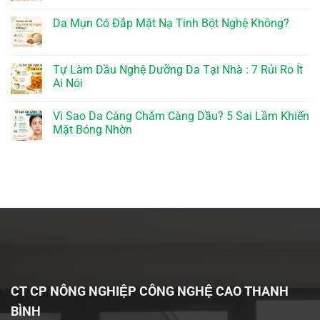
Da Mụn Có Đắp Mặt Nạ Tinh Bột Nghệ Không?
Tự Làm Dầu Nghệ Dưỡng Da Tại Nhà : 7 Rủi Ro Ít
Ai Nói
Vì Sao Da Càng Chăm Càng Dầu? 5 Sai Lầm Khiến
Mặt Bóng Nhờn
CT CP NÔNG NGHIỆP CÔNG NGHỆ CAO THANH
BÌNH