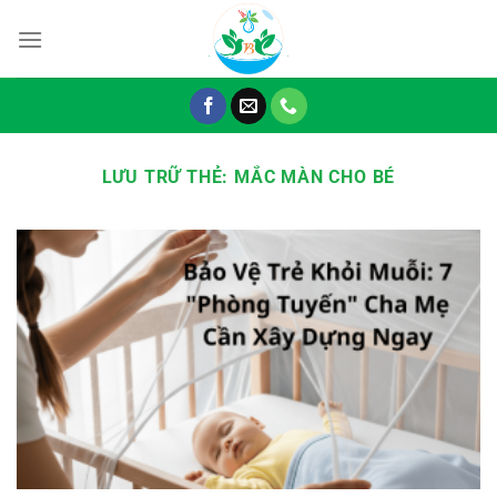
Chuyển
đến
nội
dung
LƯU TRỮ THẺ:
MẮC MÀN CHO BÉ