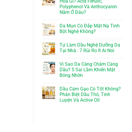
Hóa Gì? Acid Ferulic,
Polyphenol Và Anthocyanin
Nằm Ở Đâu?
Da Mụn Có Đắp Mặt Nạ Tinh
Bột Nghệ Không?
Tự Làm Dầu Nghệ Dưỡng Da
Tại Nhà : 7 Rủi Ro Ít Ai Nói
Vì Sao Da Càng Chăm Càng
Dầu? 5 Sai Lầm Khiến Mặt
Bóng Nhờn
Dầu Cám Gạo Có Tốt Không?
Phân Biệt Dầu Thô, Tinh
Luyện Và Active Oil