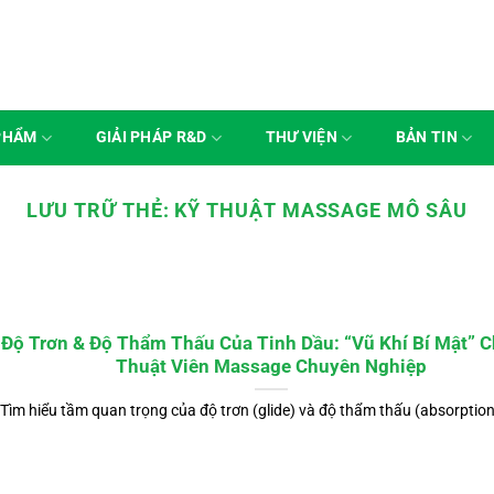
PHẨM
GIẢI PHÁP R&D
THƯ VIỆN
BẢN TIN
LƯU TRỮ THẺ:
KỸ THUẬT MASSAGE MÔ SÂU
Độ Trơn & Độ Thẩm Thấu Của Tinh Dầu: “Vũ Khí Bí Mật” 
Thuật Viên Massage Chuyên Nghiệp
Tìm hiểu tầm quan trọng của độ trơn (glide) và độ thẩm thấu (absorption)