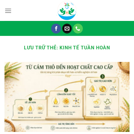
Chuyển
đến
nội
dung
LƯU TRỮ THẺ:
KINH TẾ TUẦN HOÀN