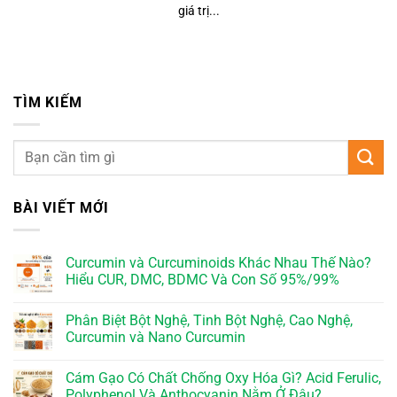
giá trị...
TÌM KIẾM
BÀI VIẾT MỚI
Curcumin và Curcuminoids Khác Nhau Thế Nào?
Hiểu CUR, DMC, BDMC Và Con Số 95%/99%
Phân Biệt Bột Nghệ, Tinh Bột Nghệ, Cao Nghệ,
Curcumin và Nano Curcumin
Cám Gạo Có Chất Chống Oxy Hóa Gì? Acid Ferulic,
Polyphenol Và Anthocyanin Nằm Ở Đâu?