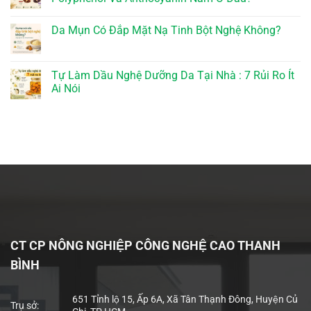
Da Mụn Có Đắp Mặt Nạ Tinh Bột Nghệ Không?
Tự Làm Dầu Nghệ Dưỡng Da Tại Nhà : 7 Rủi Ro Ít
Ai Nói
CT CP NÔNG NGHIỆP CÔNG NGHỆ CAO THANH
BÌNH
651 Tỉnh lộ 15, Ấp 6A, Xã Tân Thạnh Đông, Huyện Củ
Trụ sở: