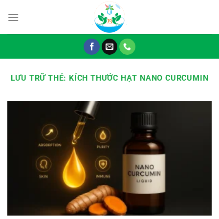
Chuyển
đến
nội
dung
LƯU TRỮ THẺ:
KÍCH THƯỚC HẠT NANO CURCUMIN