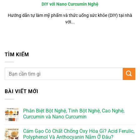
DIY với Nano Curcumin Nghệ
Hướng dẫn tự làm mỹ phẩm và thức uống sức khỏe (DIY) tại nhà
với...
TÌM KIẾM
BÀI VIẾT MỚI
Phân Biệt Bột Nghệ, Tinh Bột Nghệ, Cao Nghệ,
Curcumin và Nano Curcumin
Cám Gạo Có Chất Chống Oxy Hóa Gì? Acid Ferulic,
Polyphenol Và Anthocyanin Nằm Ở Đâu?