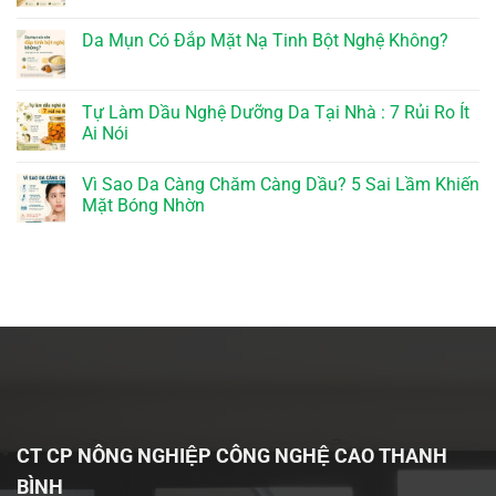
Da Mụn Có Đắp Mặt Nạ Tinh Bột Nghệ Không?
Tự Làm Dầu Nghệ Dưỡng Da Tại Nhà : 7 Rủi Ro Ít
Ai Nói
Vì Sao Da Càng Chăm Càng Dầu? 5 Sai Lầm Khiến
Mặt Bóng Nhờn
CT CP NÔNG NGHIỆP CÔNG NGHỆ CAO THANH
BÌNH