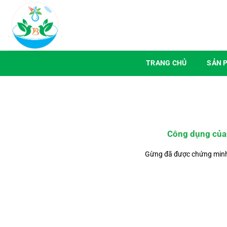
Chuyển
đến
nội
dung
TRANG CHỦ
SẢN 
Công dụng của 
Gừng đã được chứng minh l