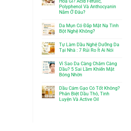
Hóa Gì? Acid Ferulic,
Polyphenol Và Anthocyanin
Nằm Ở Đâu?
Da Mụn Có Đắp Mặt Nạ Tinh
Bột Nghệ Không?
Tự Làm Dầu Nghệ Dưỡng Da
Tại Nhà : 7 Rủi Ro Ít Ai Nói
Vì Sao Da Càng Chăm Càng
Dầu? 5 Sai Lầm Khiến Mặt
Bóng Nhờn
Dầu Cám Gạo Có Tốt Không?
Phân Biệt Dầu Thô, Tinh
Luyện Và Active Oil