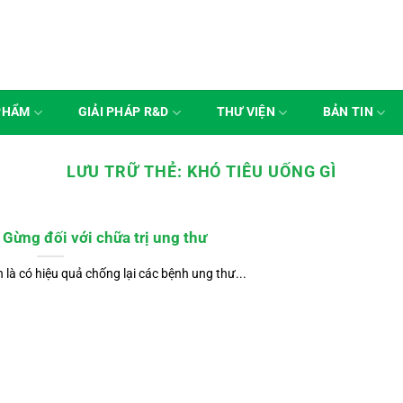
PHẨM
GIẢI PHÁP R&D
THƯ VIỆN
BẢN TIN
LƯU TRỮ THẺ:
KHÓ TIÊU UỐNG GÌ
Gừng đối với chữa trị ung thư
à có hiệu quả chống lại các bệnh ung thư...