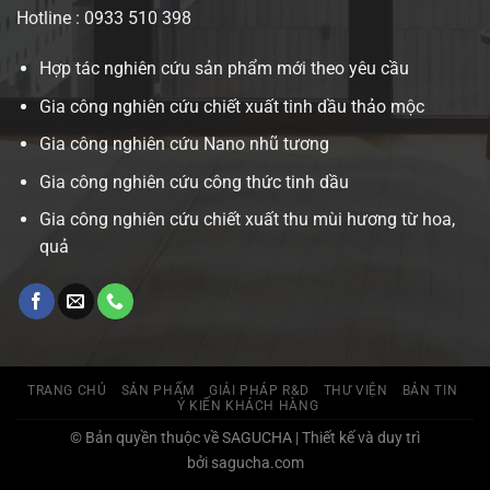
Hotline : 0933 510 398
Hợp tác nghiên cứu sản phẩm mới theo yêu cầu
Gia công nghiên cứu chiết xuất tinh dầu thảo mộc
Gia công nghiên cứu Nano nhũ tương
Gia công nghiên cứu công thức tinh dầu
Gia công nghiên cứu chiết xuất thu mùi hương từ hoa,
quả
TRANG CHỦ
SẢN PHẨM
GIẢI PHÁP R&D
THƯ VIỆN
BẢN TIN
Ý KIẾN KHÁCH HÀNG
© Bản quyền thuộc về SAGUCHA | Thiết kế và duy trì
bởi sagucha.com