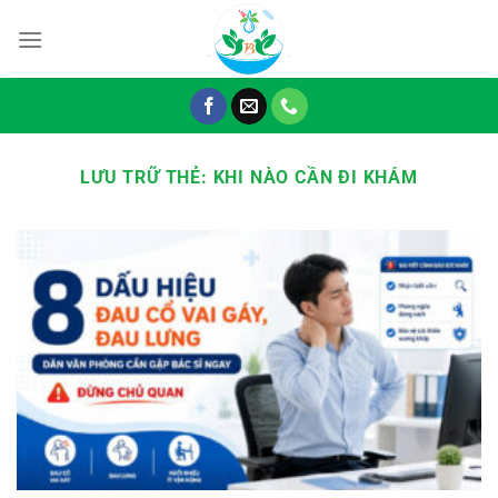
Chuyển
đến
nội
dung
LƯU TRỮ THẺ:
KHI NÀO CẦN ĐI KHÁM