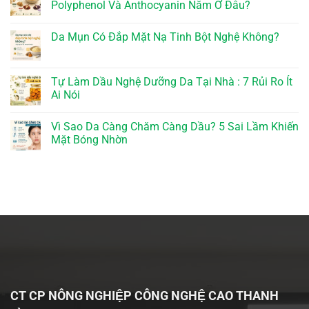
Polyphenol Và Anthocyanin Nằm Ở Đâu?
Da Mụn Có Đắp Mặt Nạ Tinh Bột Nghệ Không?
Tự Làm Dầu Nghệ Dưỡng Da Tại Nhà : 7 Rủi Ro Ít
Ai Nói
Vì Sao Da Càng Chăm Càng Dầu? 5 Sai Lầm Khiến
Mặt Bóng Nhờn
CT CP NÔNG NGHIỆP CÔNG NGHỆ CAO THANH