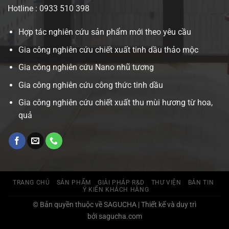
Hotline : 0933 510 398
Hợp tác nghiên cứu sản phẩm mới theo yêu cầu
Gia công nghiên cứu chiết xuất tinh dầu thảo mộc
Gia công nghiên cứu Nano nhũ tương
Gia công nghiên cứu công thức tinh dầu
Gia công nghiên cứu chiết xuất thu mùi hương từ hoa,
quả
TRANG CHỦ
SẢN PHẨM
GIẢI PHÁP R&D
THƯ VIỆN
BẢN TIN
Ý KIẾN KHÁCH HÀNG
© Bản quyền thuộc về SAGUCHA | Thiết kế và duy trì
bởi sagucha.com