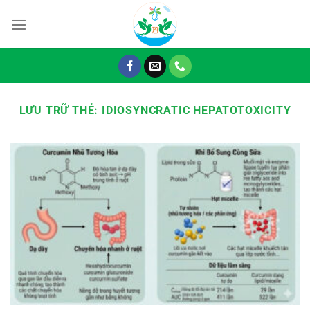
Chuyển
đến
nội
dung
LƯU TRỮ THẺ:
IDIOSYNCRATIC HEPATOTOXICITY