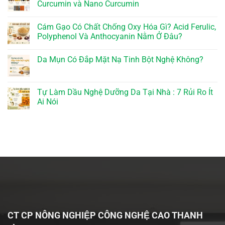
Curcumin và Nano Curcumin
Cám Gạo Có Chất Chống Oxy Hóa Gì? Acid Ferulic,
Polyphenol Và Anthocyanin Nằm Ở Đâu?
Da Mụn Có Đắp Mặt Nạ Tinh Bột Nghệ Không?
Tự Làm Dầu Nghệ Dưỡng Da Tại Nhà : 7 Rủi Ro Ít
Ai Nói
CT CP NÔNG NGHIỆP CÔNG NGHỆ CAO THANH