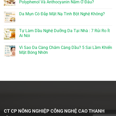
Polyphenol Và Anthocyanin Nằm Ở Đâu?
Da Mụn Có Đắp Mặt Nạ Tinh Bột Nghệ Không?
Tự Làm Dầu Nghệ Dưỡng Da Tại Nhà : 7 Rủi Ro Ít
Ai Nói
Vì Sao Da Càng Chăm Càng Dầu? 5 Sai Lầm Khiến
Mặt Bóng Nhờn
CT CP NÔNG NGHIỆP CÔNG NGHỆ CAO THANH