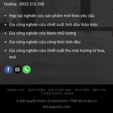
Hotline : 0933 510 398
Hợp tác nghiên cứu sản phẩm mới theo yêu cầu
Gia công nghiên cứu chiết xuất tinh dầu thảo mộc
Gia công nghiên cứu Nano nhũ tương
Gia công nghiên cứu công thức tinh dầu
Gia công nghiên cứu chiết xuất thu mùi hương từ hoa,
quả
TRANG CHỦ
SẢN PHẨM
GIẢI PHÁP R&D
THƯ VIỆN
BẢN TIN
Ý KIẾN KHÁCH HÀNG
© Bản quyền thuộc về SAGUCHA | Thiết kế và duy trì
bởi sagucha.com