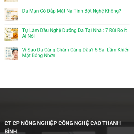
Da Mụn Có Đắp Mặt Nạ Tinh Bột Nghệ Không?
Tự Làm Dầu Nghệ Dưỡng Da Tại Nhà : 7 Rủi Ro Ít
Ai Nói
Vì Sao Da Càng Chăm Càng Dầu? 5 Sai Lầm Khiến
Mặt Bóng Nhờn
CT CP NÔNG NGHIỆP CÔNG NGHỆ CAO THANH
BÌNH