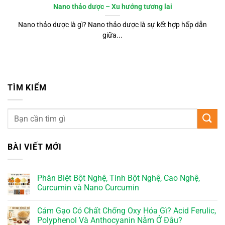
Nano thảo dược – Xu hướng tương lai
Nano thảo dược là gì? Nano thảo dược là sự kết hợp hấp dẫn
giữa...
TÌM KIẾM
BÀI VIẾT MỚI
Phân Biệt Bột Nghệ, Tinh Bột Nghệ, Cao Nghệ,
Curcumin và Nano Curcumin
Cám Gạo Có Chất Chống Oxy Hóa Gì? Acid Ferulic,
Polyphenol Và Anthocyanin Nằm Ở Đâu?