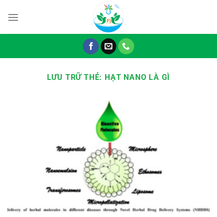
Chuyển
đến
nội
dung
LƯU TRỮ THẺ:
HẠT NANO LÀ GÌ