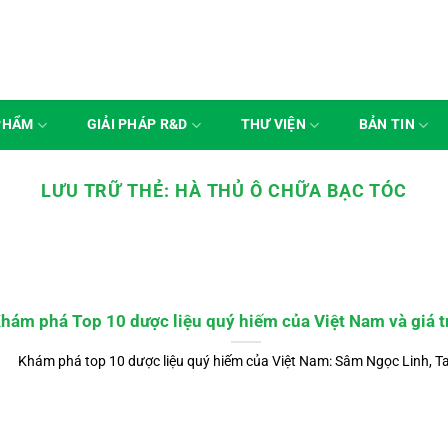
PHẨM
GIẢI PHÁP R&D
THƯ VIỆN
BẢN TIN
LƯU TRỮ THẺ:
HÀ THỦ Ô CHỮA BẠC TÓC
hám phá Top 10 dược liệu quý hiếm của Việt Nam và giá tr
Khám phá top 10 dược liệu quý hiếm của Việt Nam: Sâm Ngọc Linh, Ta