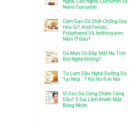
Nghệ, Cao Nghệ, Curcumin và
Nano Curcumin
Cám Gạo Có Chất Chống Oxy
Hóa Gì? Acid Ferulic,
Polyphenol Và Anthocyanin
Nằm Ở Đâu?
Da Mụn Có Đắp Mặt Nạ Tinh
Bột Nghệ Không?
Tự Làm Dầu Nghệ Dưỡng Da
Tại Nhà : 7 Rủi Ro Ít Ai Nói
Vì Sao Da Càng Chăm Càng
Dầu? 5 Sai Lầm Khiến Mặt
Bóng Nhờn