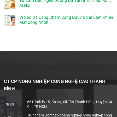
Tự Làm Dầu Nghệ Dưỡng Da Tại Nhà : 7 Rủi Ro Ít
Ai Nói
Vì Sao Da Càng Chăm Càng Dầu? 5 Sai Lầm Khiến
Mặt Bóng Nhờn
CT CP NÔNG NGHIỆP CÔNG NGHỆ CAO THANH
BÌNH
651 Tỉnh lộ 15, Ấp 6A, Xã Tân Thạnh Đông, Huyện Củ
Trụ sở:
Chi, TP HCM.
Trung tâm Ươm tạo doanh nghiệp nông nghiệp công