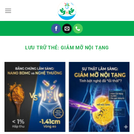
Chuyển
đến
nội
dung
LƯU TRỮ THẺ:
GIẢM MỠ NỘI TẠNG