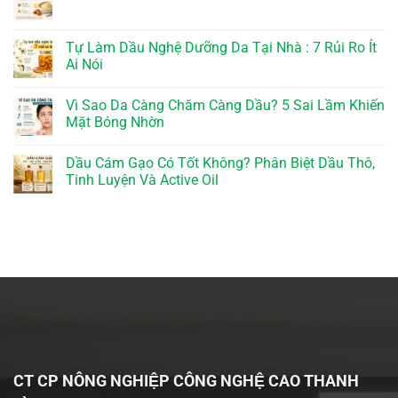
Tự Làm Dầu Nghệ Dưỡng Da Tại Nhà : 7 Rủi Ro Ít
Ai Nói
Vì Sao Da Càng Chăm Càng Dầu? 5 Sai Lầm Khiến
Mặt Bóng Nhờn
Dầu Cám Gạo Có Tốt Không? Phân Biệt Dầu Thô,
Tinh Luyện Và Active Oil
CT CP NÔNG NGHIỆP CÔNG NGHỆ CAO THANH