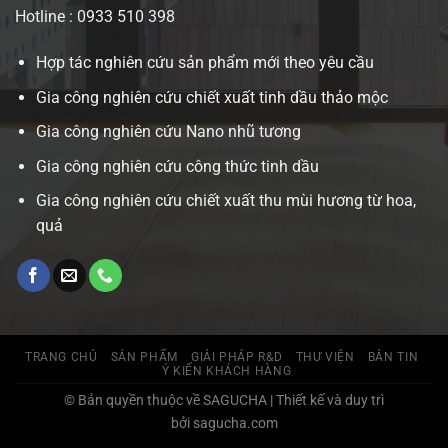
Hotline : 0933 510 398
Hợp tác nghiên cứu sản phẩm mới theo yêu cầu
Gia công nghiên cứu chiết xuất tinh dầu thảo mộc
Gia công nghiên cứu Nano nhũ tương
Gia công nghiên cứu công thức tinh dầu
Gia công nghiên cứu chiết xuất thu mùi hương từ hoa,
quả
TRANG CHỦ
SẢN PHẨM
GIẢI PHÁP R&D
THƯ VIỆN
BẢN TIN
Ý KIẾN KHÁCH HÀNG
© Bản quyền thuộc về SAGUCHA | Thiết kế và duy trì
bởi sagucha.com