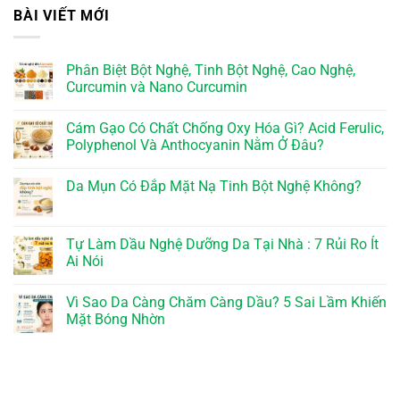
BÀI VIẾT MỚI
Phân Biệt Bột Nghệ, Tinh Bột Nghệ, Cao Nghệ,
Curcumin và Nano Curcumin
Cám Gạo Có Chất Chống Oxy Hóa Gì? Acid Ferulic,
Polyphenol Và Anthocyanin Nằm Ở Đâu?
Da Mụn Có Đắp Mặt Nạ Tinh Bột Nghệ Không?
Tự Làm Dầu Nghệ Dưỡng Da Tại Nhà : 7 Rủi Ro Ít
Ai Nói
Vì Sao Da Càng Chăm Càng Dầu? 5 Sai Lầm Khiến
Mặt Bóng Nhờn