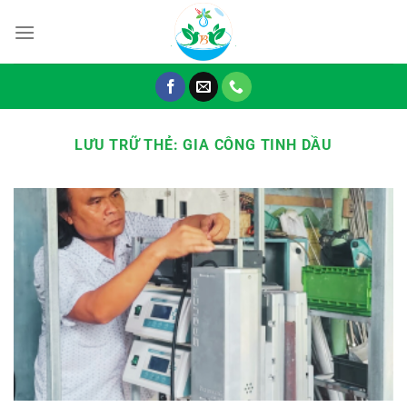
Chuyển
đến
nội
dung
LƯU TRỮ THẺ:
GIA CÔNG TINH DẦU