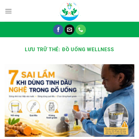
Chuyển
đến
nội
dung
LƯU TRỮ THẺ:
ĐỒ UỐNG WELLNESS