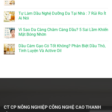
Tự Làm Dầu Nghệ Dưỡng Da Tại Nhà : 7 Rủi Ro Ít
Ai Nói
Vì Sao Da Càng Chăm Càng Dầu? 5 Sai Lầm Khiến
Mặt Bóng Nhờn
Dầu Cám Gạo Có Tốt Không? Phân Biệt Dầu Thô,
Tinh Luyện Và Active Oil
CT CP NÔNG NGHIỆP CÔNG NGHỆ CAO THANH