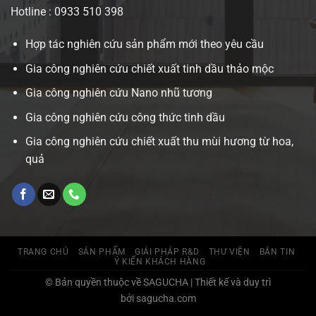
Hotline : 0933 510 398
Hợp tác nghiên cứu sản phẩm mới theo yêu cầu
Gia công nghiên cứu chiết xuất tinh dầu thảo mộc
Gia công nghiên cứu Nano nhũ tương
Gia công nghiên cứu công thức tinh dầu
Gia công nghiên cứu chiết xuất thu mùi hương từ hoa,
quả
TRANG CHỦ
SẢN PHẨM
GIẢI PHÁP R&D
THƯ VIỆN
BẢN TIN
Ý KIẾN KHÁCH HÀNG
© Bản quyền thuộc về SAGUCHA | Thiết kế và duy trì
bởi sagucha.com