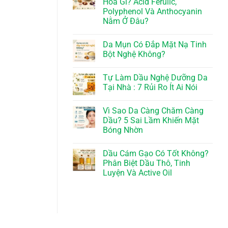
Hóa Gì? Acid Ferulic,
Polyphenol Và Anthocyanin
Nằm Ở Đâu?
Da Mụn Có Đắp Mặt Nạ Tinh
Bột Nghệ Không?
Tự Làm Dầu Nghệ Dưỡng Da
Tại Nhà : 7 Rủi Ro Ít Ai Nói
Vì Sao Da Càng Chăm Càng
Dầu? 5 Sai Lầm Khiến Mặt
Bóng Nhờn
Dầu Cám Gạo Có Tốt Không?
Phân Biệt Dầu Thô, Tinh
Luyện Và Active Oil