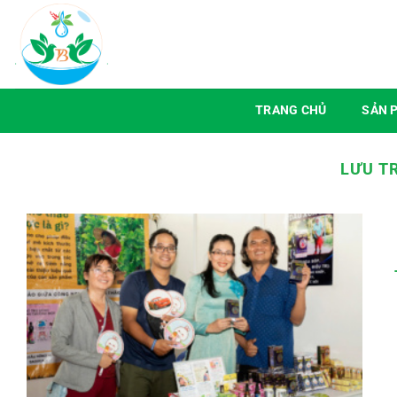
Chuyển
đến
nội
dung
TRANG CHỦ
SẢN 
LƯU T