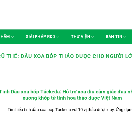
PHẨM
GIẢI PHÁP R&D
THƯ VIỆN
BẢN TIN
RỮ THẺ:
DẦU XOA BÓP THẢO DƯỢC CHO NGƯỜI LỚ
Tinh Dầu xoa bóp Tắckeda: Hỗ trợ xoa dịu cảm giác đau n
xương khớp từ tinh hoa thảo dược Việt Nam
Tìm hiểu tinh dầu xoa bóp Tắckeda với 10 vị thảo dược quý. Ứng dụng