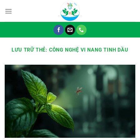
Chuyển
đến
nội
dung
LƯU TRỮ THẺ:
CÔNG NGHỆ VI NANG TINH DẦU