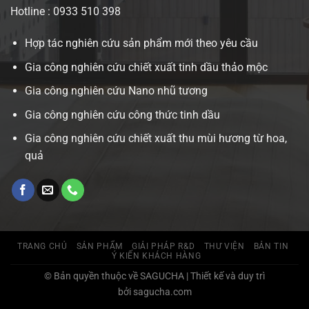
Hotline : 0933 510 398
Hợp tác nghiên cứu sản phẩm mới theo yêu cầu
Gia công nghiên cứu chiết xuất tinh dầu thảo mộc
Gia công nghiên cứu Nano nhũ tương
Gia công nghiên cứu công thức tinh dầu
Gia công nghiên cứu chiết xuất thu mùi hương từ hoa,
quả
TRANG CHỦ
SẢN PHẨM
GIẢI PHÁP R&D
THƯ VIỆN
BẢN TIN
Ý KIẾN KHÁCH HÀNG
© Bản quyền thuộc về SAGUCHA | Thiết kế và duy trì
bởi sagucha.com