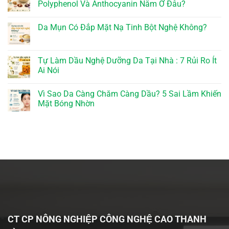
Polyphenol Và Anthocyanin Nằm Ở Đâu?
Da Mụn Có Đắp Mặt Nạ Tinh Bột Nghệ Không?
Tự Làm Dầu Nghệ Dưỡng Da Tại Nhà : 7 Rủi Ro Ít
Ai Nói
Vì Sao Da Càng Chăm Càng Dầu? 5 Sai Lầm Khiến
Mặt Bóng Nhờn
CT CP NÔNG NGHIỆP CÔNG NGHỆ CAO THANH