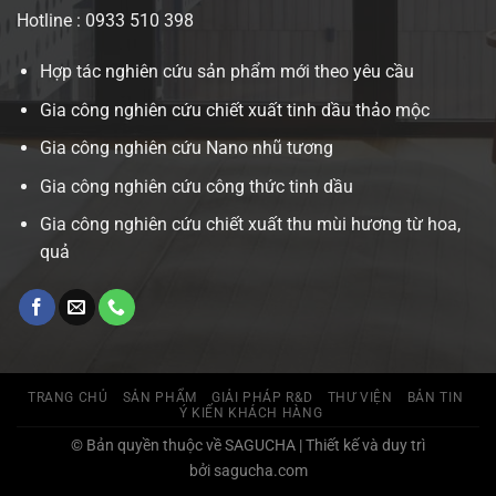
Hotline : 0933 510 398
Hợp tác nghiên cứu sản phẩm mới theo yêu cầu
Gia công nghiên cứu chiết xuất tinh dầu thảo mộc
Gia công nghiên cứu Nano nhũ tương
Gia công nghiên cứu công thức tinh dầu
Gia công nghiên cứu chiết xuất thu mùi hương từ hoa,
quả
TRANG CHỦ
SẢN PHẨM
GIẢI PHÁP R&D
THƯ VIỆN
BẢN TIN
Ý KIẾN KHÁCH HÀNG
© Bản quyền thuộc về SAGUCHA | Thiết kế và duy trì
bởi sagucha.com