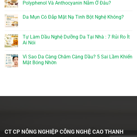
Polyphenol Và Anthocyanin Nằm Ở Đâu?
Da Mụn Có Đắp Mặt Nạ Tinh Bột Nghệ Không?
Tự Làm Dầu Nghệ Dưỡng Da Tại Nhà : 7 Rủi Ro Ít
Ai Nói
Vì Sao Da Càng Chăm Càng Dầu? 5 Sai Lầm Khiến
Mặt Bóng Nhờn
CT CP NÔNG NGHIỆP CÔNG NGHỆ CAO THANH