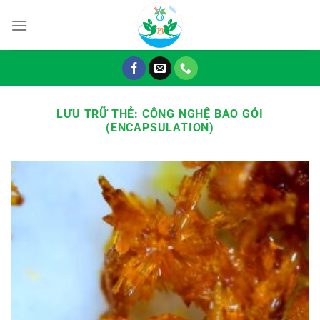
Chuyển
đến
nội
dung
LƯU TRỮ THẺ:
CÔNG NGHỆ BAO GÓI
(ENCAPSULATION)