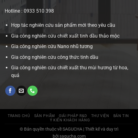
Hotline : 0933 510 398
Hợp tác nghiên cứu sản phẩm mới theo yêu cầu
Gia công nghiên cứu chiết xuất tinh dầu thảo mộc
Gia công nghiên cứu Nano nhũ tương
Gia công nghiên cứu công thức tinh dầu
Gia công nghiên cứu chiết xuất thu mùi hương từ hoa,
quả
TRANG CHỦ
SẢN PHẨM
GIẢI PHÁP R&D
THƯ VIỆN
BẢN TIN
Ý KIẾN KHÁCH HÀNG
© Bản quyền thuộc về SAGUCHA | Thiết kế và duy trì
bởi sagucha.com