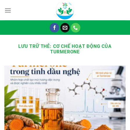
Chuyển
đến
nội
dung
LƯU TRỮ THẺ:
CƠ CHẾ HOẠT ĐỘNG CỦA
TURMERONE