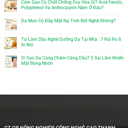
Cám Gạo Có Chất Chống Oxy Hóa Gì? Acid Ferulic,
Polyphenol Và Anthocyanin Nằm Ở Đâu?
Da Mụn Có Đắp Mặt Nạ Tinh Bột Nghệ Không?
Tự Làm Dầu Nghệ Dưỡng Da Tại Nhà : 7 Rủi Ro Ít
Ai Nói
Vì Sao Da Càng Chăm Càng Dầu? 5 Sai Lầm Khiến
Mặt Bóng Nhờn
CT CP NÔNG NGHIỆP CÔNG NGHỆ CAO THANH