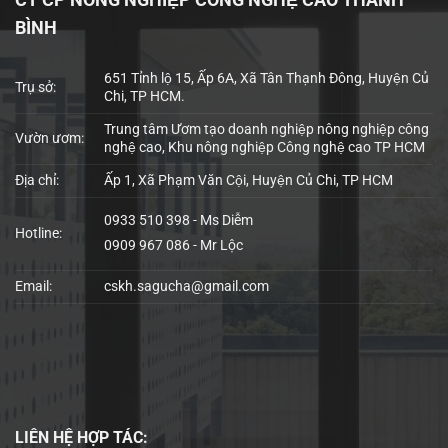
BÌNH
651 Tỉnh lộ 15, Ấp 6A, Xã Tân Thạnh Đông, Huyện Củ
Trụ sở:
Chi, TP HCM.
Trung tâm Ươm tạo doanh nghiệp nông nghiệp công
Vườn ươm:
nghệ cao, Khu nông nghiệp Công nghệ cao TP HCM
Địa chỉ:
Ấp 1, Xã Phạm Văn Cội, Huyện Củ Chi, TP HCM
0933 510 398 - Ms Diễm
Hotline:
0909 967 086 - Mr Lộc
Email:
cskh.sagucha@gmail.com
LIÊN HỆ
HỢP TÁC: