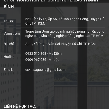
BÌNH
651 Tỉnh lộ 15, Ấp 6A, Xã Tân Thạnh Đông, Huyện Củ
Trụ sở:
Chi, TP HCM.
Trung tâm Ươm tạo doanh nghiệp nông nghiệp công
Vườn ươm:
nghệ cao, Khu nông nghiệp Công nghệ cao TP HCM
Địa chỉ:
Ấp 1, Xã Phạm Văn Cội, Huyện Củ Chi, TP HCM
0933 510 398 - Ms Diễm
Hotline:
0909 967 086 - Mr Lộc
Email:
cskh.sagucha@gmail.com
LIÊN HỆ
HỢP TÁC: