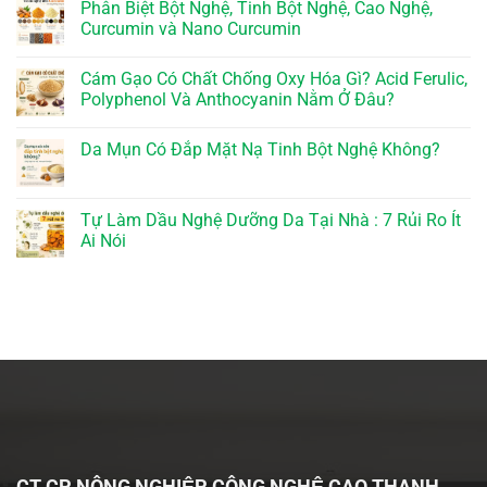
Phân Biệt Bột Nghệ, Tinh Bột Nghệ, Cao Nghệ,
Curcumin và Nano Curcumin
Cám Gạo Có Chất Chống Oxy Hóa Gì? Acid Ferulic,
Polyphenol Và Anthocyanin Nằm Ở Đâu?
Da Mụn Có Đắp Mặt Nạ Tinh Bột Nghệ Không?
Tự Làm Dầu Nghệ Dưỡng Da Tại Nhà : 7 Rủi Ro Ít
Ai Nói
CT CP NÔNG NGHIỆP CÔNG NGHỆ CAO THANH