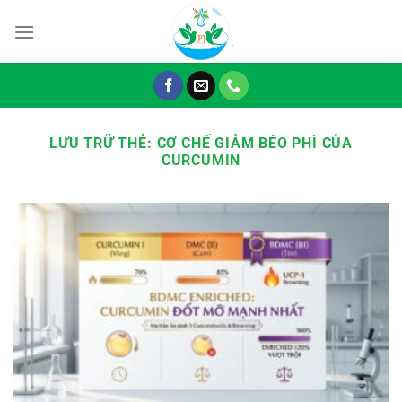
Chuyển
đến
nội
dung
LƯU TRỮ THẺ:
CƠ CHẾ GIẢM BÉO PHÌ CỦA
CURCUMIN