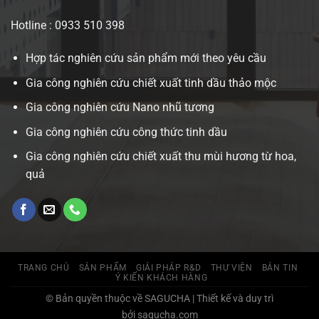
Hotline : 0933 510 398
Hợp tác nghiên cứu sản phẩm mới theo yêu cầu
Gia công nghiên cứu chiết xuất tinh dầu thảo mộc
Gia công nghiên cứu Nano nhũ tương
Gia công nghiên cứu công thức tinh dầu
Gia công nghiên cứu chiết xuất thu mùi hương từ hoa,
quả
TRANG CHỦ
SẢN PHẨM
GIẢI PHÁP R&D
THƯ VIỆN
BẢN TIN
Ý KIẾN KHÁCH HÀNG
© Bản quyền thuộc về SAGUCHA | Thiết kế và duy trì
bởi sagucha.com