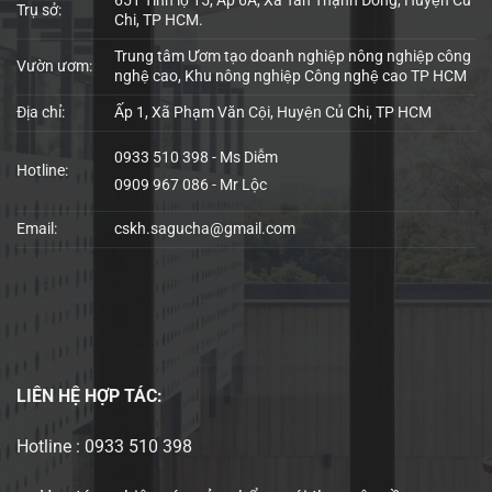
651 Tỉnh lộ 15, Ấp 6A, Xã Tân Thạnh Đông, Huyện Củ
Trụ sở:
Chi, TP HCM.
Trung tâm Ươm tạo doanh nghiệp nông nghiệp công
Vườn ươm:
nghệ cao, Khu nông nghiệp Công nghệ cao TP HCM
Địa chỉ:
Ấp 1, Xã Phạm Văn Cội, Huyện Củ Chi, TP HCM
0933 510 398 - Ms Diễm
Hotline:
0909 967 086 - Mr Lộc
Email:
cskh.sagucha@gmail.com
LIÊN HỆ
HỢP TÁC:
Hotline : 0933 510 398