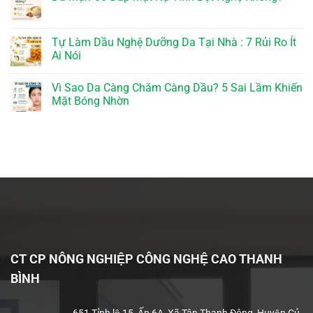
Tự Làm Dầu Nghệ Dưỡng Da Tại Nhà : 7 Rủi Ro Ít
Ai Nói
Vì Sao Da Càng Chăm Càng Dầu? 5 Sai Lầm Khiến
Mặt Bóng Nhờn
CT CP NÔNG NGHIỆP CÔNG NGHỆ CAO THANH
BÌNH