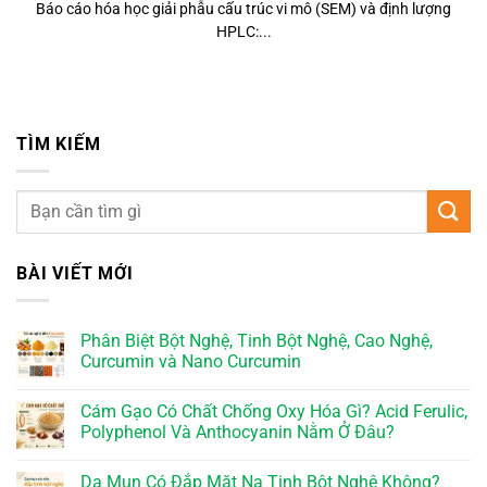
Báo cáo hóa học giải phẫu cấu trúc vi mô (SEM) và định lượng
HPLC:...
TÌM KIẾM
BÀI VIẾT MỚI
Phân Biệt Bột Nghệ, Tinh Bột Nghệ, Cao Nghệ,
Curcumin và Nano Curcumin
Cám Gạo Có Chất Chống Oxy Hóa Gì? Acid Ferulic,
Polyphenol Và Anthocyanin Nằm Ở Đâu?
Da Mụn Có Đắp Mặt Nạ Tinh Bột Nghệ Không?