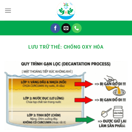
Chuyển
đến
nội
dung
LƯU TRỮ THẺ:
CHỐNG OXY HÓA