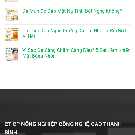
Da Mụn Có Đắp Mặt Nạ Tinh Bột Nghệ Không?
Tự Làm Dầu Nghệ Dưỡng Da Tại Nhà : 7 Rủi Ro Ít
Ai Nói
Vì Sao Da Càng Chăm Càng Dầu? 5 Sai Lầm Khiến
Mặt Bóng Nhờn
CT CP NÔNG NGHIỆP CÔNG NGHỆ CAO THANH
BÌNH