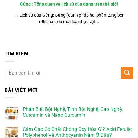
Gừng : Tổng quan và lịch sử của gừng trên thế giới
1. Lịch sử của Gừng: Gừng (danh pháp hai phần: Zingiber
officinale) là một loài thực vật...
TÌM KIẾM
BÀI VIẾT MỚI
Phân Biệt Bột Nghệ, Tinh Bột Nghệ, Cao Nghệ,
Curcumin và Nano Curcumin
Cám Gạo Có Chất Chống Oxy Hóa Gì? Acid Ferulic,
Polyphenol Và Anthocyanin Nằm Ở Đâu?