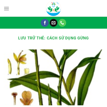
Chuyển
đến
nội
dung
LƯU TRỮ THẺ:
CÁCH SỬ DỤNG GỪNG