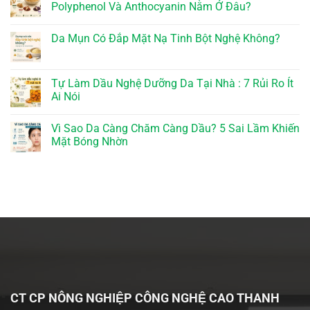
Polyphenol Và Anthocyanin Nằm Ở Đâu?
Da Mụn Có Đắp Mặt Nạ Tinh Bột Nghệ Không?
Tự Làm Dầu Nghệ Dưỡng Da Tại Nhà : 7 Rủi Ro Ít
Ai Nói
Vì Sao Da Càng Chăm Càng Dầu? 5 Sai Lầm Khiến
Mặt Bóng Nhờn
CT CP NÔNG NGHIỆP CÔNG NGHỆ CAO THANH