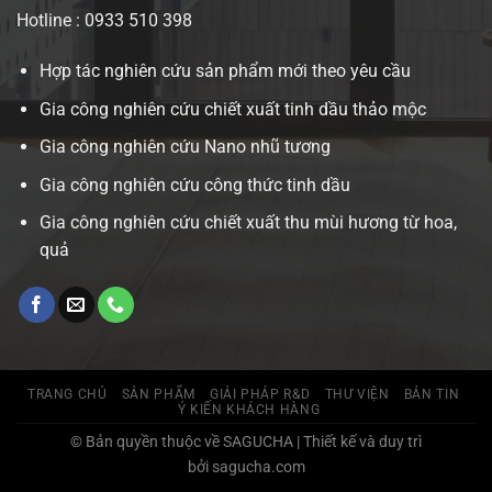
Hotline : 0933 510 398
Hợp tác nghiên cứu sản phẩm mới theo yêu cầu
Gia công nghiên cứu chiết xuất tinh dầu thảo mộc
Gia công nghiên cứu Nano nhũ tương
Gia công nghiên cứu công thức tinh dầu
Gia công nghiên cứu chiết xuất thu mùi hương từ hoa,
quả
TRANG CHỦ
SẢN PHẨM
GIẢI PHÁP R&D
THƯ VIỆN
BẢN TIN
Ý KIẾN KHÁCH HÀNG
© Bản quyền thuộc về SAGUCHA | Thiết kế và duy trì
bởi sagucha.com