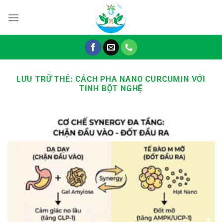
Chuyển
đến
nội
dung
LƯU TRỮ THẺ:
CÁCH PHA NANO CURCUMIN VỚI
TINH BỘT NGHỆ