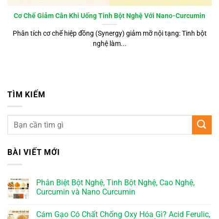
Cơ Chế Giảm Cân Khi Uống Tinh Bột Nghệ Với Nano-Curcumin
Phân tích cơ chế hiệp đồng (Synergy) giảm mỡ nội tạng: Tinh bột
nghệ làm...
TÌM KIẾM
BÀI VIẾT MỚI
Phân Biệt Bột Nghệ, Tinh Bột Nghệ, Cao Nghệ,
Curcumin và Nano Curcumin
Cám Gạo Có Chất Chống Oxy Hóa Gì? Acid Ferulic,