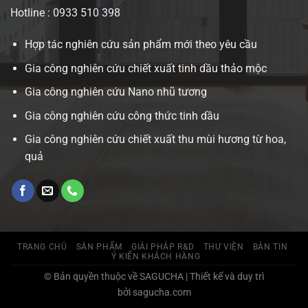
Hotline : 0933 510 398
Hợp tác nghiên cứu sản phẩm mới theo yêu cầu
Gia công nghiên cứu chiết xuất tinh dầu thảo mộc
Gia công nghiên cứu Nano nhũ tương
Gia công nghiên cứu công thức tinh dầu
Gia công nghiên cứu chiết xuất thu mùi hương từ hoa,
quả
TRANG CHỦ
SẢN PHẨM
GIẢI PHÁP R&D
THƯ VIỆN
BẢN TIN
Ý KIẾN KHÁCH HÀNG
© Bản quyền thuộc về SAGUCHA | Thiết kế và duy trì
bởi sagucha.com