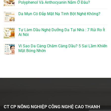
Polyphenol Và Anthocyanin Nằm Ở Đâu?
Da Mụn Có Đắp Mặt Nạ Tinh Bột Nghệ Không?
Tự Làm Dầu Nghệ Dưỡng Da Tại Nhà : 7 Rủi Ro Ít
Ai Nói
Vì Sao Da Càng Chăm Càng Dầu? 5 Sai Lầm Khiến
Mặt Bóng Nhờn
CT CP NÔNG NGHIỆP CÔNG NGHỆ CAO THANH