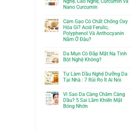
Nghệ, Cao Nghệ, Curcumin và
Nano Curcumin
Cám Gạo Có Chất Chống Oxy
Hóa Gì? Acid Ferulic,
Polyphenol Và Anthocyanin
Nằm Ở Đâu?
Da Mụn Có Đắp Mặt Nạ Tinh
Bột Nghệ Không?
Tự Làm Dầu Nghệ Dưỡng Da
Tại Nhà : 7 Rủi Ro Ít Ai Nói
Vì Sao Da Càng Chăm Càng
Dầu? 5 Sai Lầm Khiến Mặt
Bóng Nhờn