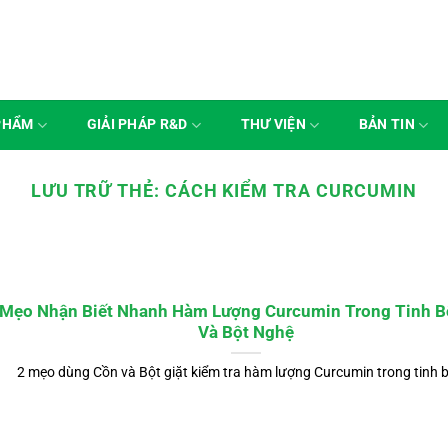
PHẨM
GIẢI PHÁP R&D
THƯ VIỆN
BẢN TIN
LƯU TRỮ THẺ:
CÁCH KIỂM TRA CURCUMIN
 Mẹo Nhận Biết Nhanh Hàm Lượng Curcumin Trong Tinh B
Và Bột Nghệ
2 mẹo dùng Cồn và Bột giặt kiểm tra hàm lượng Curcumin trong tinh b