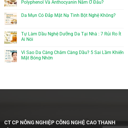
Polyphenol Và Anthocyanin Nằm Ở Đâu?
Da Mụn Có Đắp Mặt Nạ Tinh Bột Nghệ Không?
Tự Làm Dầu Nghệ Dưỡng Da Tại Nhà : 7 Rủi Ro Ít
Ai Nói
Vì Sao Da Càng Chăm Càng Dầu? 5 Sai Lầm Khiến
Mặt Bóng Nhờn
CT CP NÔNG NGHIỆP CÔNG NGHỆ CAO THANH