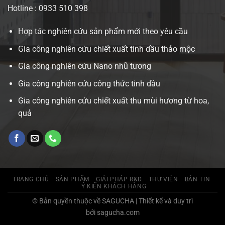
Hotline : 0933 510 398
Hợp tác nghiên cứu sản phẩm mới theo yêu cầu
Gia công nghiên cứu chiết xuất tinh dầu thảo mộc
Gia công nghiên cứu Nano nhũ tương
Gia công nghiên cứu công thức tinh dầu
Gia công nghiên cứu chiết xuất thu mùi hương từ hoa,
quả
TRANG CHỦ
SẢN PHẨM
GIẢI PHÁP R&D
THƯ VIỆN
BẢN TIN
Ý KIẾN KHÁCH HÀNG
© Bản quyền thuộc về SAGUCHA | Thiết kế và duy trì
bởi sagucha.com