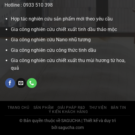
Hotline : 0933 510 398
Hợp tác nghiên cứu sản phẩm mới theo yêu cầu
Gia công nghiên cứu chiết xuất tinh dầu thảo mộc
Gia công nghiên cứu Nano nhũ tương
Gia công nghiên cứu công thức tinh dầu
Gia công nghiên cứu chiết xuất thu mùi hương từ hoa,
quả
TRANG CHỦ
SẢN PHẨM
GIẢI PHÁP R&D
THƯ VIỆN
BẢN TIN
Ý KIẾN KHÁCH HÀNG
© Bản quyền thuộc về SAGUCHA | Thiết kế và duy trì
bởi sagucha.com