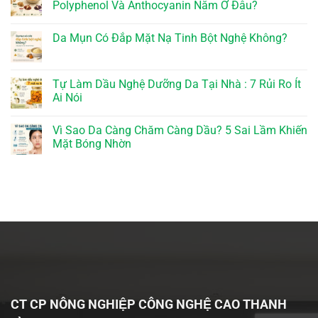
Polyphenol Và Anthocyanin Nằm Ở Đâu?
Da Mụn Có Đắp Mặt Nạ Tinh Bột Nghệ Không?
Tự Làm Dầu Nghệ Dưỡng Da Tại Nhà : 7 Rủi Ro Ít
Ai Nói
Vì Sao Da Càng Chăm Càng Dầu? 5 Sai Lầm Khiến
Mặt Bóng Nhờn
CT CP NÔNG NGHIỆP CÔNG NGHỆ CAO THANH