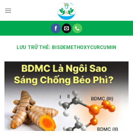
Chuyển
đến
nội
dung
LƯU TRỮ THẺ:
BISDEMETHOXYCURCUMIN