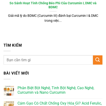
So Sánh Hoạt Tính Chống Béo Phì Của Curcumin I, DMC và
BDMC
Giải mã lý do BDMC (Curcumin III) đánh bại Curcumin I & DMC
trong việc...
TÌM KIẾM
BÀI VIẾT MỚI
Phân Biệt Bột Nghệ, Tinh Bột Nghệ, Cao Nghệ,
Curcumin và Nano Curcumin
Cám Gạo Có Chất Chống Oxy Hóa Gì? Acid Ferulic,