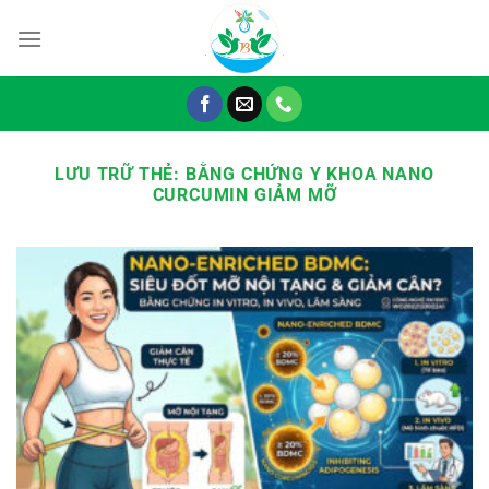
Chuyển
đến
nội
dung
LƯU TRỮ THẺ:
BẰNG CHỨNG Y KHOA NANO
CURCUMIN GIẢM MỠ