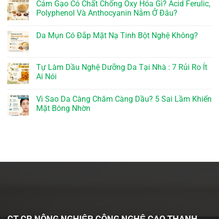
Cám Gạo Có Chất Chống Oxy Hóa Gì? Acid Ferulic,
Polyphenol Và Anthocyanin Nằm Ở Đâu?
Da Mụn Có Đắp Mặt Nạ Tinh Bột Nghệ Không?
Tự Làm Dầu Nghệ Dưỡng Da Tại Nhà : 7 Rủi Ro Ít
Ai Nói
Vì Sao Da Càng Chăm Càng Dầu? 5 Sai Lầm Khiến
Mặt Bóng Nhờn
CT CP NÔNG NGHIỆP CÔNG NGHỆ CAO THANH