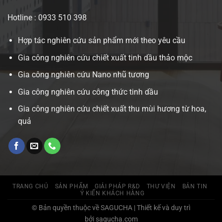
Hotline : 0933 510 398
Hợp tác nghiên cứu sản phẩm mới theo yêu cầu
Gia công nghiên cứu chiết xuất tinh dầu thảo mộc
Gia công nghiên cứu Nano nhũ tương
Gia công nghiên cứu công thức tinh dầu
Gia công nghiên cứu chiết xuất thu mùi hương từ hoa,
quả
TRANG CHỦ
SẢN PHẨM
GIẢI PHÁP R&D
THƯ VIỆN
BẢN TIN
Ý KIẾN KHÁCH HÀNG
© Bản quyền thuộc về SAGUCHA | Thiết kế và duy trì
bởi sagucha.com