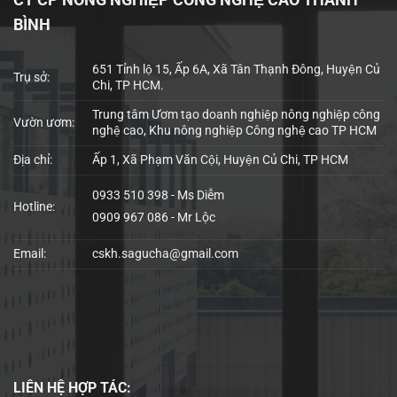
BÌNH
651 Tỉnh lộ 15, Ấp 6A, Xã Tân Thạnh Đông, Huyện Củ
Trụ sở:
Chi, TP HCM.
Trung tâm Ươm tạo doanh nghiệp nông nghiệp công
Vườn ươm:
nghệ cao, Khu nông nghiệp Công nghệ cao TP HCM
Địa chỉ:
Ấp 1, Xã Phạm Văn Cội, Huyện Củ Chi, TP HCM
0933 510 398 - Ms Diễm
Hotline:
0909 967 086 - Mr Lộc
Email:
cskh.sagucha@gmail.com
LIÊN HỆ
HỢP TÁC: