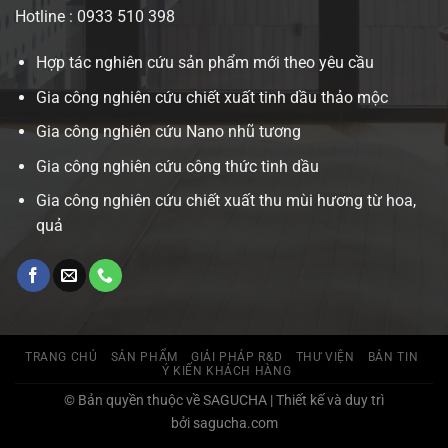
Hotline : 0933 510 398
Hợp tác nghiên cứu sản phẩm mới theo yêu cầu
Gia công nghiên cứu chiết xuất tinh dầu thảo mộc
Gia công nghiên cứu Nano nhũ tương
Gia công nghiên cứu công thức tinh dầu
Gia công nghiên cứu chiết xuất thu mùi hương từ hoa,
quả
TRANG CHỦ
SẢN PHẨM
GIẢI PHÁP R&D
THƯ VIỆN
BẢN TIN
Ý KIẾN KHÁCH HÀNG
© Bản quyền thuộc về SAGUCHA | Thiết kế và duy trì
bởi sagucha.com