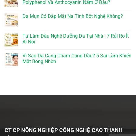
Polyphenol Và Anthocyanin Nằm Ở Đâu?
Da Mụn Có Đắp Mặt Nạ Tinh Bột Nghệ Không?
Tự Làm Dầu Nghệ Dưỡng Da Tại Nhà : 7 Rủi Ro Ít
Ai Nói
Vì Sao Da Càng Chăm Càng Dầu? 5 Sai Lầm Khiến
Mặt Bóng Nhờn
CT CP NÔNG NGHIỆP CÔNG NGHỆ CAO THANH