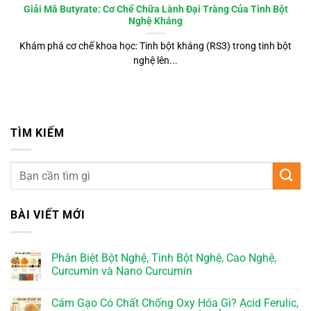
Giải Mã Butyrate: Cơ Chế Chữa Lành Đại Tràng Của Tinh Bột
Nghệ Kháng
Khám phá cơ chế khoa học: Tinh bột kháng (RS3) trong tinh bột
nghệ lên...
TÌM KIẾM
BÀI VIẾT MỚI
Phân Biệt Bột Nghệ, Tinh Bột Nghệ, Cao Nghệ,
Curcumin và Nano Curcumin
Cám Gạo Có Chất Chống Oxy Hóa Gì? Acid Ferulic,