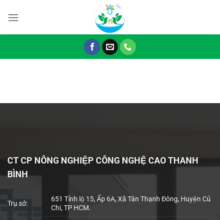
Chuyển
đến
nội
dung
CT CP NÔNG NGHIỆP CÔNG NGHỆ CAO THANH
BÌNH
651 Tỉnh lộ 15, Ấp 6A, Xã Tân Thạnh Đông, Huyện Củ
Trụ sở:
Chi, TP HCM.