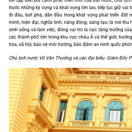
Đề cập đến bối cảnh phát triển mới của đất nước, Chủ tị
trước những kỳ vọng và khát vọng lớn lao, tiếp tục giữ vai t
đi đầu, bứt phá, dẫn đầu trong khát vọng phát triển đất
minh, hiện đại, nghĩa tình, năng động, sáng tạo; là nơi thu
sinh sống và làm việc, đóng vai trò là cực tăng trưởng củ
các thành phố lớn trong khu vực châu Á và thế giới; hướng
hóa, xã hội, bảo vệ môi trường, bảo đảm an ninh quốc phò
Chủ tịch nước Võ Văn Thưởng và các đại biểu. Giám Đốc Ph