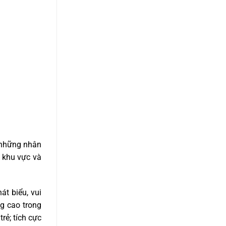
à những nhân
 khu vực và
át biểu, vui
g cao trong
rẻ; tích cực