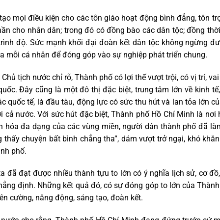
ạo mọi điều kiện cho các tôn giáo hoạt động bình đẳng, tôn t
 thần cho nhân dân; trong đó có đồng bào các dân tộc; đồng thời
c, trình độ. Sức mạnh khối đại đoàn kết dân tộc không ngừng đ
 của mỗi cá nhân để đóng góp vào sự nghiệp phát triển chung.
tịch nước chỉ rõ, Thành phố có lợi thế vượt trội, có vị trí, vai 
uốc. Đây cũng là một đô thị đặc biệt, trung tâm lớn về kinh tế
 quốc tế, là đầu tàu, động lực có sức thu hút và lan tỏa lớn c
với cả nước. Với sức hút đặc biệt, Thành phố Hồ Chí Minh là nơi 
ăn hóa đa dạng của các vùng miền, người dân thành phố đã là
 thấy chuyện bất bình chẳng tha”, dám vượt trở ngại, khó khăn
ành phố.
đã đạt được nhiều thành tựu to lớn có ý nghĩa lịch sử, cơ đồ, 
c khẳng định. Những kết quả đó, có sự đóng góp to lớn của Thàn
ên cường, năng động, sáng tạo, đoàn kết.