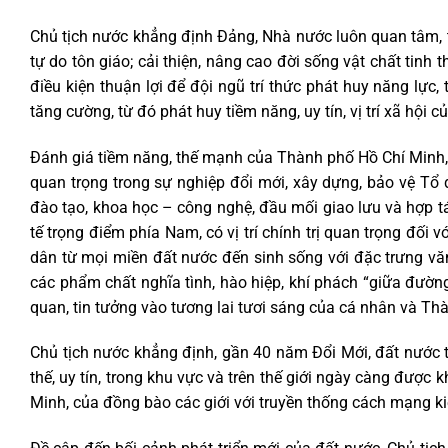
Chủ tịch nước khẳng định Đảng, Nhà nước luôn quan tâm, t
tự do tôn giáo; cải thiện, nâng cao đời sống vật chất tinh
điều kiện thuận lợi để đội ngũ trí thức phát huy năng lự
tăng cường, từ đó phát huy tiềm năng, uy tín, vị trí xã hội
Đánh giá tiềm năng, thế mạnh của Thành phố Hồ Chí Minh, Chủ 
quan trọng trong sự nghiệp đổi mới, xây dựng, bảo vệ Tổ q
đào tạo, khoa học – công nghệ, đầu mối giao lưu và hợp tác
tế trọng điểm phía Nam, có vị trí chính trị quan trọng đối 
dân từ mọi miền đất nước đến sinh sống với đặc trưng v
các phẩm chất nghĩa tình, hào hiệp, khí phách “giữa đường
quan, tin tưởng vào tương lai tươi sáng của cá nhân và Th
Chủ tịch nước khẳng định, gần 40 năm Đổi Mới, đất nước ta 
thế, uy tín, trong khu vực và trên thế giới ngày càng đượ
Minh, của đồng bào các giới với truyền thống cách mạng ki