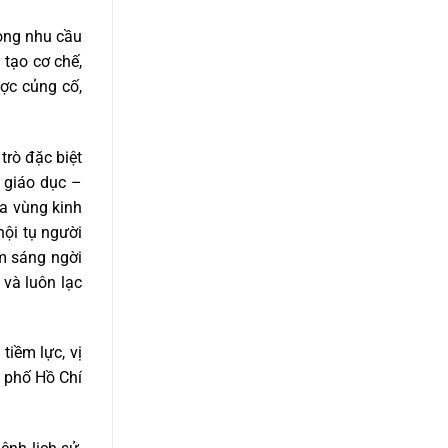
rọng nhu cầu
 tạo cơ chế,
ược củng cố,
trò đặc biệt
, giáo dục –
ủa vùng kinh
hội tụ người
m sáng ngời
 và luôn lạc
tiềm lực, vị
h phố Hồ Chí