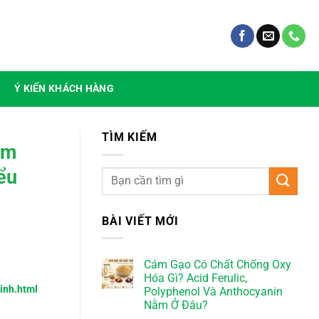
Ý KIẾN KHÁCH HÀNG
TÌM KIẾM
ạm
iểu
BÀI VIẾT MỚI
Cám Gạo Có Chất Chống Oxy
Hóa Gì? Acid Ferulic,
minh.html
Polyphenol Và Anthocyanin
Nằm Ở Đâu?