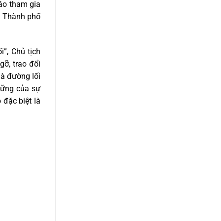
iáo tham gia
ủa Thành phố
”, Chủ tịch
ỡ, trao đổi
là đường lối
vững của sự
đặc biệt là