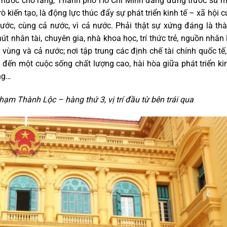
ch nước cho rằng, Thành phố Hồ Chí Minh đang đứng trước sứ mệ
rò kiến tạo, là động lực thúc đẩy sự phát triển kinh tế – xã hội c
 nước, cùng cả nước, vì cả nước. Phải thật sự xứng đáng là th
 hút nhân tài, chuyên gia, nhà khoa học, trí thức trẻ, nguồn nhân
a vùng và cả nước; nơi tập trung các định chế tài chính quốc t
 đến một cuộc sống chất lượng cao, hài hòa giữa phát triển ki
ng…
ạm Thành Lộc – hàng thứ 3, vị trí đầu từ bên trái qua