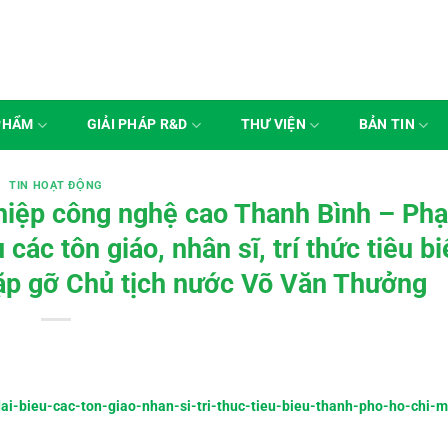
PHẨM
GIẢI PHÁP R&D
THƯ VIỆN
BẢN TIN
TIN HOẠT ĐỘNG
hiệp công nghệ cao Thanh Bình – Ph
ác tôn giáo, nhân sĩ, trí thức tiêu b
ặp gỡ Chủ tịch nước Võ Văn Thưởng
-dai-bieu-cac-ton-giao-nhan-si-tri-thuc-tieu-bieu-thanh-pho-ho-chi-