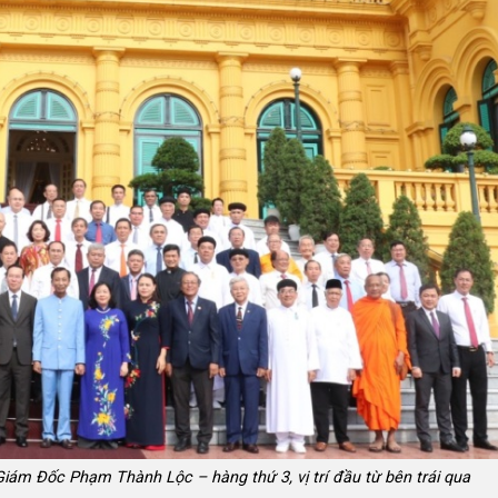
iám Đốc Phạm Thành Lộc – hàng thứ 3, vị trí đầu từ bên trái qua