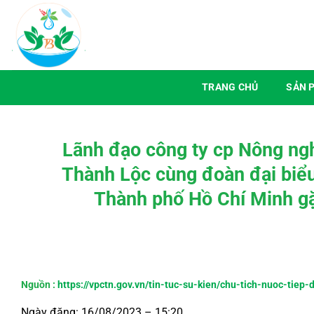
Chuyển
đến
nội
dung
TRANG CHỦ
SẢN 
Lãnh đạo công ty cp Nông ng
Thành Lộc cùng đoàn đại biểu c
Thành phố Hồ Chí Minh g
Nguồn :
https://vpctn.gov.vn/tin-tuc-su-kien/chu-tich-nuoc-tiep
Ngày đăng: 16/08/2023 – 15:20