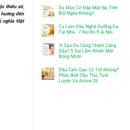
c thiểu số,
Da Mụn Có Đắp Mặt Nạ Tinh
Bột Nghệ Không?
i” hướng đến
 nghĩa Việt
Tự Làm Dầu Nghệ Dưỡng Da
Tại Nhà : 7 Rủi Ro Ít Ai Nói
Vì Sao Da Càng Chăm Càng
Dầu? 5 Sai Lầm Khiến Mặt
Bóng Nhờn
Dầu Cám Gạo Có Tốt Không?
Phân Biệt Dầu Thô, Tinh
Luyện Và Active Oil