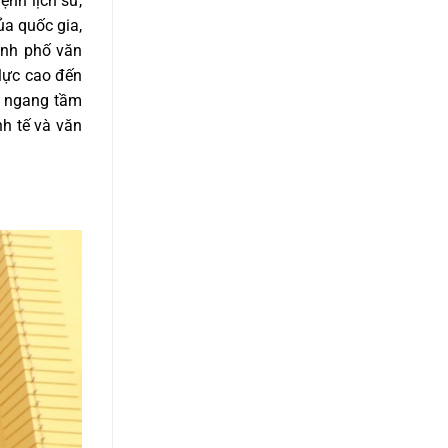
nh lịch sử,
ủa quốc gia,
ành phố văn
 lực cao đến
ế, ngang tầm
nh tế và văn