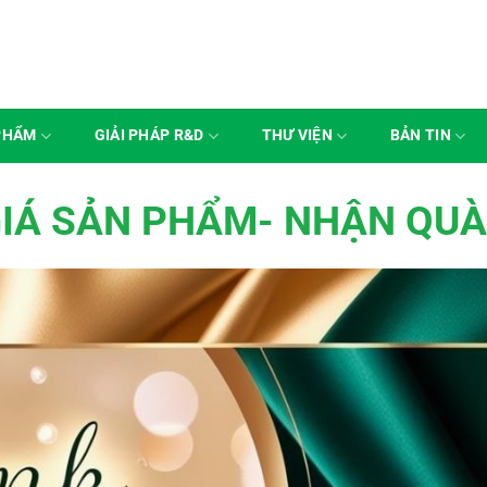
PHẨM
GIẢI PHÁP R&D
THƯ VIỆN
BẢN TIN
IÁ SẢN PHẨM- NHẬN QU