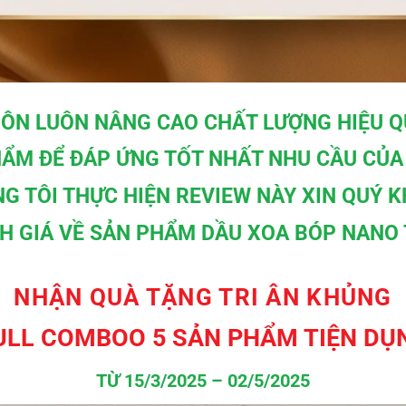
ÔN LUÔN NÂNG CAO CHẤT LƯỢNG HIỆU 
HẨM ĐỂ ĐÁP ỨNG TỐT NHẤT NHU CẦU CỦA
G TÔI THỰC HIỆN REVIEW NÀY XIN QUÝ 
NH GIÁ VỀ SẢN PHẨM DẦU XOA BÓP NANO
NHẬN QUÀ TẶNG TRI ÂN KHỦNG
ULL COMBOO 5 SẢN PHẨM TIỆN DỤ
TỪ 15/3/2025 – 02/5/2025