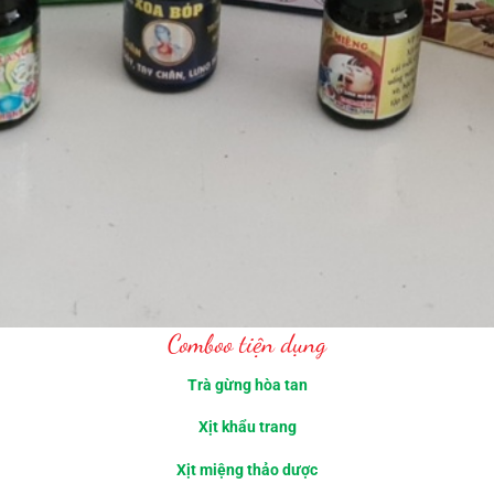
Comboo tiện dụng
Trà gừng hòa tan
Xịt khẩu trang
Xịt miệng thảo dược