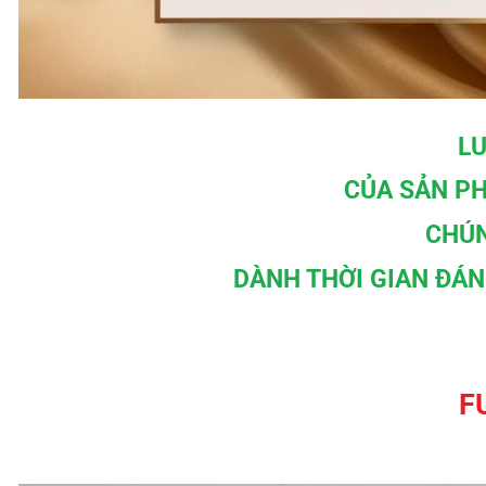
LU
CỦA SẢN P
CHÚN
DÀNH THỜI GIAN ĐÁ
F