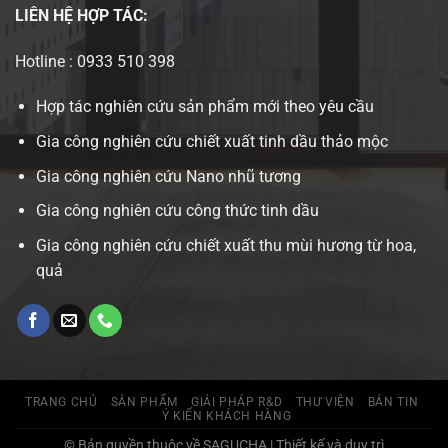
LIÊN HỆ
HỢP TÁC:
Hotline : 0933 510 398
Hợp tác nghiên cứu sản phẩm mới theo yêu cầu
Gia công nghiên cứu chiết xuất tinh dầu thảo mộc
Gia công nghiên cứu Nano nhũ tương
Gia công nghiên cứu công thức tinh dầu
Gia công nghiên cứu chiết xuất thu mùi hương từ hoa,
quả
TRANG CHỦ
SẢN PHẨM
GIẢI PHÁP R&D
THƯ VIỆN
BẢN TIN
Ý KIẾN KHÁCH HÀNG
© Bản quyền thuộc về SAGUCHA | Thiết kế và duy trì