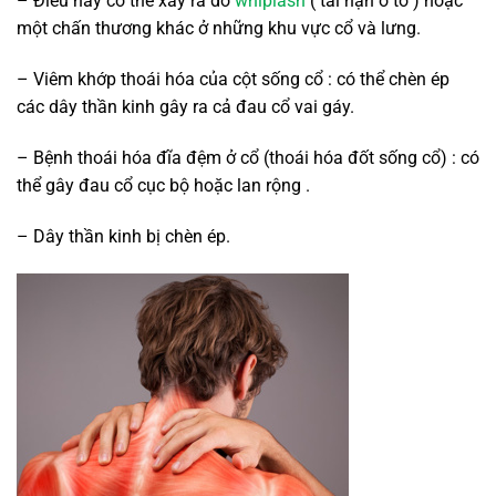
– Điều này có thể xảy ra do
whiplash
( tai nạn ô tô ) hoặc
một chấn thương khác ở những khu vực cổ và lưng.
– Viêm khớp thoái hóa của cột sống cổ : có thể chèn ép
các dây thần kinh gây ra cả đau cổ vai gáy.
– Bệnh thoái hóa đĩa đệm ở cổ (thoái hóa đốt sống cổ) : có
thể gây đau cổ cục bộ hoặc lan rộng .
– Dây thần kinh bị chèn ép.