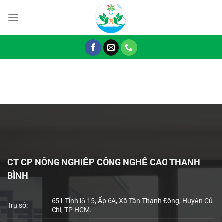
Chuyển
đến
nội
dung
CT CP NÔNG NGHIỆP CÔNG NGHỆ CAO THANH
BÌNH
651 Tỉnh lộ 15, Ấp 6A, Xã Tân Thạnh Đông, Huyện Củ
Trụ sở:
Chi, TP HCM.