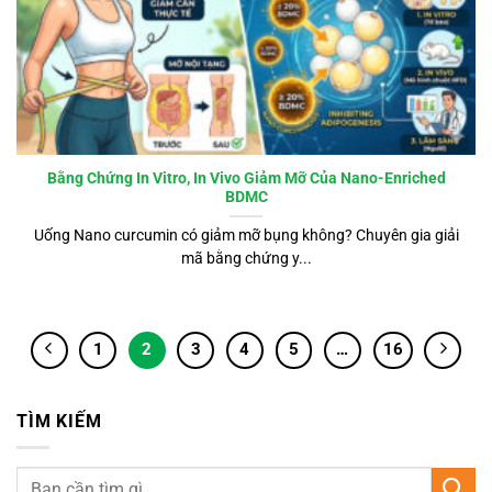
Bằng Chứng In Vitro, In Vivo Giảm Mỡ Của Nano-Enriched
BDMC
Uống Nano curcumin có giảm mỡ bụng không? Chuyên gia giải
mã bằng chứng y...
1
2
3
4
5
…
16
TÌM KIẾM