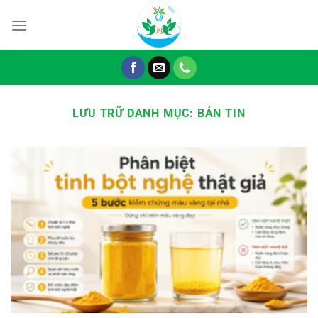
Chuyển
đến
nội
dung
LƯU TRỮ DANH MỤC:
BẢN TIN